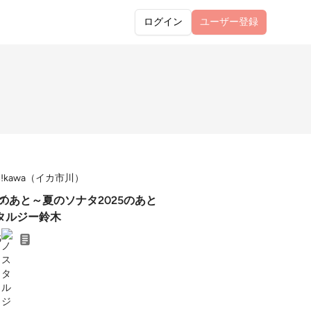
ログイン
ユーザー
登録
!ch!kawa（イカ市川）
祭のあと～夏のソナタ2025のあと
タルジー鈴木
5