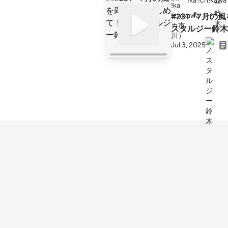
!ka !ch!
#231『7月
スタルジー鈴木
Jul 3, 2025