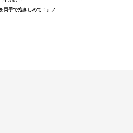
kawa（イカ市川）
の風を両手で抱きしめて！』ノ