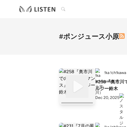
検索
#ポンジュース小原
!ka !ch!
#258『奥市
ルジー鈴木
Dec 20, 2025