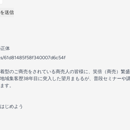
を送信
の正体
odes/61d81485f58f340007d6c54f
着型のご商売をされている商売人の皆様に、笑倍（商売）繁盛
地域集客歴38年目に突入した望月まもるが、普段セミナーや
ます。
はじめよう