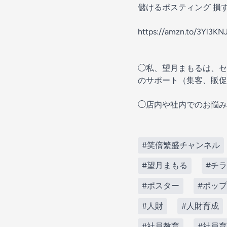
儲けるポスティング 損
https://amzn.to/3Yl3KN
◯私、望月まもるは、セ
のサポート（集客、販促
◯店内や社内でのお悩み
#笑倍繁盛チャンネル
#望月まもる
#チ
#ポスター
#ポップ
#人財
#人財育成
#社員教育
#社員