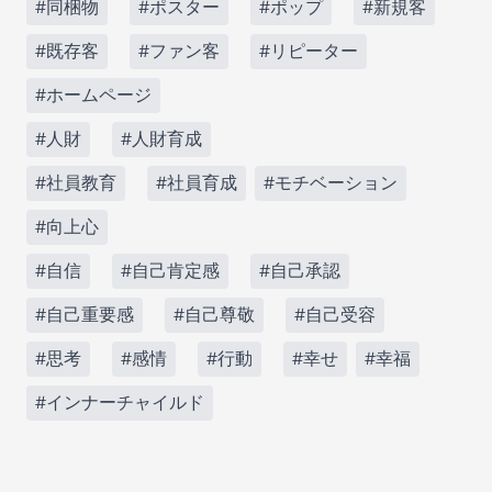
#同梱物
#ポスター
#ポップ
#新規客
#既存客
#ファン客
#リピーター
#ホームページ
#人財
#人財育成
#社員教育
#社員育成
#モチベーション
#向上心
#自信
#自己肯定感
#自己承認
#自己重要感
#自己尊敬
#自己受容
#思考
#感情
#行動
#幸せ
#幸福
#インナーチャイルド