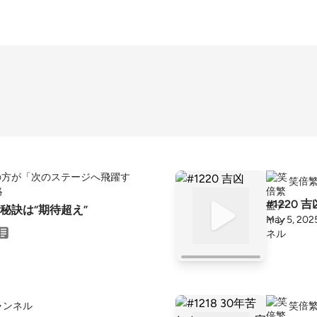
の方が「次のステージへ飛躍す
笑倍
略
#1220 吉
秘訣は“期待超え”
May 5, 202
ャンネル
笑倍