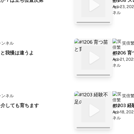
叶うか？は立ち位置次第
#1208 
Apr 23, 20
ャンネル
笑倍
しさと我慢は違うよ
#1206
Apr 21, 202
ャンネル
笑倍
トを介しても育ちます
#1203
Apr 18, 20