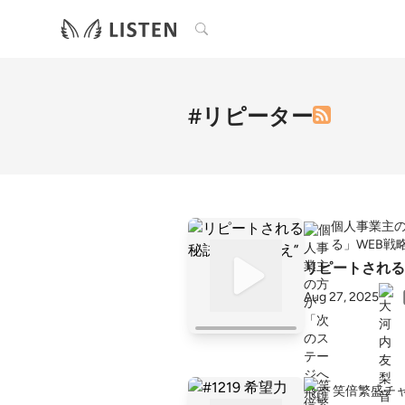
検索
#リピーター
個人事業主
る」WEB戦
リピートされる
Aug 27, 2025
笑倍繁盛チ