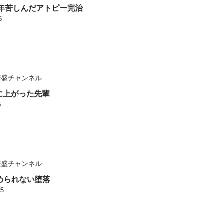
 30年苦しんだアトピー完治
5
繁盛チャンネル
 陸に上がった先輩
5
繁盛チャンネル
 止められない堕落
25