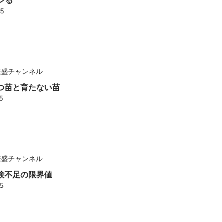
ズレる
25
繁盛チャンネル
 育つ苗と育たない苗
5
繁盛チャンネル
 経験不足の限界値
25