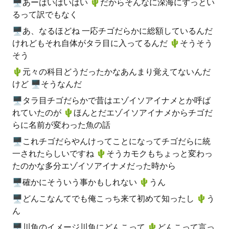
🖥あーはいはいはい 🌵️だからそんなに深海にずっとい
るって訳でもなく
🖥あ、なるほどね 一応チゴだらかに総額しているんだ
けれどもそれ自体がタラ目に入ってるんだ 🌵️そうそう
そう
🌵️元々の科目どうだったかなあんまり覚えてないんだ
けど 🖥そうなんだ
🖥タラ目チゴだらかで昔はエゾイソアイナメとか呼ば
れていたのが 🌵️ほんとだエゾイソアイナメからチゴだ
らに名前が変わった魚の話
🖥これチゴだらやんけってことになってチゴだらに統
一されたらしいですね 🌵️そうカモクもちょっと変わっ
たのかな多分エゾイソアイナメだった時から
🖥確かにそういう事かもしれない 🌵️うん
🖥どんこなんてでも俺こっち来て初めて知ったし 🌵️う
ん
🖥川魚のイメージ川魚にどんこって 🌵️どんこって言っ