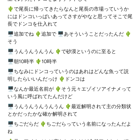
🌵️で尾長に帰ってきたらなんと尾長の市場っていうか
にはドンコいっぱいあってさすがやなと思ってそこで尾
長でドンコを仕入れて
🖥追加でね 🌵️追加で 🖥あそういうことだったんだ 🌵️
そう
🖥うんうんうんうん 🌵️で砂漠というのに至ると
🖥朝10時半 🌵️10時半
🖥ちなみにドンコっていうのはあれはどんな魚って説
明したらいいんだっけ 🌵️ドンコは
🖥なんか最近名前が 🌵️そう元々エゾイソアイナメって
いう風に呼ばれてたんだけど
🖥うんうんうんうんうん 🌵️最近解明されて主の分類状
とかだったかな確か解明されて
🖥ちごだらだ 🌵️ちごだらっていう名前になったんだよ
ね