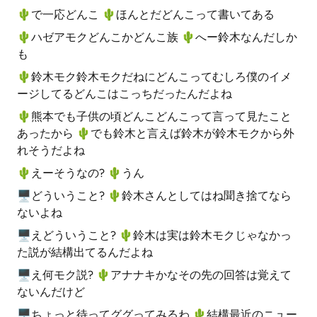
🌵️で一応どんこ 🌵️ほんとだどんこって書いてある
🌵️ハゼアモクどんこかどんこ族 🌵️へー鈴木なんだしか
も
🌵️鈴木モク鈴木モクだねにどんこってむしろ僕のイメ
ージしてるどんこはこっちだったんだよね
🌵️熊本でも子供の頃どんこどんこって言って見たこと
あったから 🌵️でも鈴木と言えば鈴木が鈴木モクから外
れそうだよね
🌵️えーそうなの? 🌵️うん
🖥どういうこと? 🌵️鈴木さんとしてはね聞き捨てなら
ないよね
🖥えどういうこと? 🌵️鈴木は実は鈴木モクじゃなかっ
た説が結構出てるんだよね
🖥え何モク説? 🌵️アナナキかなその先の回答は覚えて
ないんだけど
🖥ちょっと待ってググってみるわ 🌵️結構最近のニュー