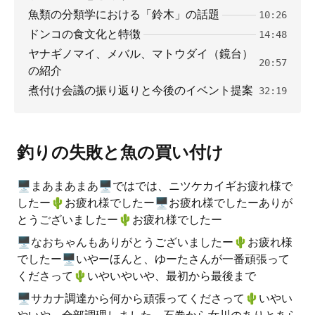
魚類の分類学における「鈴木」の話題
10:26
ドンコの食文化と特徴
14:48
ヤナギノマイ、メバル、マトウダイ（鏡台）
20:57
の紹介
煮付け会議の振り返りと今後のイベント提案
32:19
釣りの失敗と魚の買い付け
🖥まあまあまあ🖥ではでは、ニツケカイギお疲れ様で
したー🌵️お疲れ様でしたー🖥お疲れ様でしたーありが
とうございましたー🌵️お疲れ様でしたー
🖥なおちゃんもありがとうございましたー🌵️お疲れ様
でしたー🖥いやーほんと、ゆーたさんが一番頑張って
くださって🌵️いやいやいや、最初から最後まで
🖥サカナ調達から何から頑張ってくださって🌵️いやい