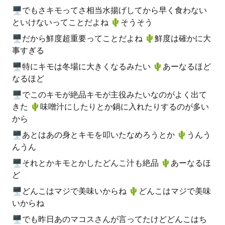
🖥でもさキモってさ相当水揚げしてから早く食わない
といけないってことだよね 🌵️そうそう
🖥だから鮮度超重要ってことだよね 🌵️鮮度は確かに大
事すぎる
🖥特にキモは冬場に大きくなるみたい 🌵️あーなるほど
なるほど
🖥でこのキモが絶品キモが主役みたいなのがよく出て
きた 🌵️味噌汁にしたりとか鍋に入れたりするのが多い
から
🖥あとはあの身とキモを叩いたなめろうとか 🌵️うんう
んうん
🖥それとかキモとかしたどんこ汁も絶品 🌵️あーなるほ
ど
🖥どんこはマジで美味いからね 🌵️どんこはマジで美味
いからね
🖥でも昨日あのマコスさんが言ってたけどどんこはち