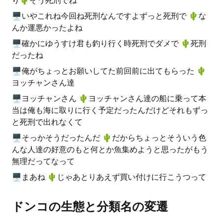
り🌵️そう死刑でね
🖥いやこれね今回ね死刑なんですよずっと死刑で 🌵️な
んか運悪かったよね
🖥確かにゆうすけ君も釣り行く時死刑でダメで 🌵️死刑
だったね
🖥俺がちょっとお願いしてた前回前に出てもらった 🌵️
ヨッチャンさん達
🖥ヨッチャンさん 🌵️ヨッチャンさん達の船に乗って本
当は俺も海に取りに行く予定だったんだけどそれもずっ
と死刑で出れなくて
🖥そっかそうだったんだ 🌵️だからちょっとそういう色
んな人達の好意のもと何とか魚集めようと思ったがもう
無理だってなって
🖥まあね 🌵️じゃあとりあえず買い付けに行こうつって
ドンコの生態と分類名の変遷