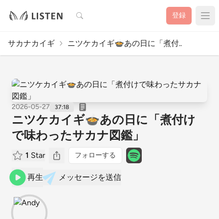
検索
登録
サカナカイギ
ニツケカイギ🍲あの日に「煮付..
2026-05-27
37:18
ニツケカイギ🍲あの日に「煮付け
で味わったサカナ図鑑」
1
Star
フォローする
再生
メッセージを送信