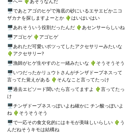
🖥へー 🌵️あそうなんだ
🖥であとアゴのヒゲで海底の砂にいるエサエビかニコ
ザカナを探しますよーとか 🌵️はいはいはい
🖥あれそういう役割だったんだ 🌵️あセンサーらしいね
🖥アゴヒゲ 🌵️アゴヒゲ
🖥あれただ可愛いポツってしたアクセサリーみたいな
🌵️アクセサリー?
🖥漁師がヒゲ生やすのと一緒みたいな 🌵️そうそうそう
🖥いつだったかリュウトさんがチンザドープネスって
言ってた覚えがある 🌵️そんなこと言ってたっけ
🖥過去エピソード聞いたら言ってますよ 🌵️言ってたっ
け
🖥チンザドープネスっぽいよね確かに チン酸っぽいよ
ね 🌵️そうそうそう
🖥で一応その食文化的にはキモが美味しいらしい 🌵️う
んだねそうキモは結構ね