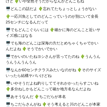
けど 🌵️いや全然そうだからなんかどんこもね
🖥どんこの話だよ 🌵️忘れてたちょっとしょうがない
🌵️一応川魚としてのどんこっていうのが別にいて全長
25センチになるんだって
🖥でもどんこぐらいには 🌵️確かに海のどんこと近いサ
イズ感にはなる
🖥でも海のどんこは深海の方だとめちゃくちゃでかい
んだよね 🌵️そうでかいでかい
🖥でかいのいたねヨシさんが言ってたのね 🌵️うんうん
うんうんうんうん
🖥なんか60センチクラスみたいなのがね 🌵️そのサイズ
いったら結構ヤバいけどね
🖥いやそうだよね釣りしててそれかかったらすごいね
🌵️多分ねしかもどんこって確か地方名なんだよね
🖥あそうなんだ 🌵️ちごだらが本名
🖥ちごだらさんがね 🌵️そう考えると川のどんこが本家