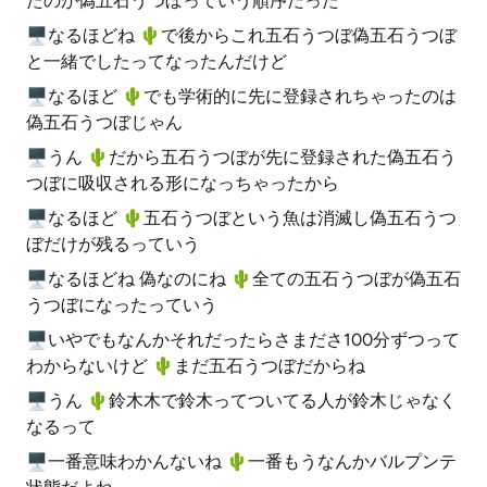
たのが偽五石うつぼっていう順序だった
🖥なるほどね 🌵️で後からこれ五石うつぼ偽五石うつぼ
と一緒でしたってなったんだけど
🖥なるほど 🌵️でも学術的に先に登録されちゃったのは
偽五石うつぼじゃん
🖥うん 🌵️だから五石うつぼが先に登録された偽五石う
つぼに吸収される形になっちゃったから
🖥なるほど 🌵️五石うつぼという魚は消滅し偽五石うつ
ぼだけが残るっていう
🖥なるほどね 偽なのにね 🌵️全ての五石うつぼが偽五石
うつぼになったっていう
🖥いやでもなんかそれだったらさまださ100分ずつって
わからないけど 🌵️まだ五石うつぼだからね
🖥うん 🌵️鈴木木で鈴木ってついてる人が鈴木じゃなく
なるって
🖥一番意味わかんないね 🌵️一番もうなんかバルプンテ