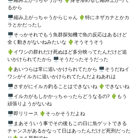
🖥縮み上がっちゃうから 🌵️身を潜めるし縮み上がって
るから
🖥縮み上がっちゃうからじゃん 🌵️特にネザカナとかカ
ラとかだったし
🖥そっかそれでもう魚群探知機で魚の反応はあるけど
全く動きがないねみたいな 🌵️そうそうそう
🌵️イワシの群れだけ死ぬほど多分映ってたんだけど追
いかけられてたから 🖥そうだったそうだった
🌵️あいつらは常に追いかけられてたから 🖥そうだねイ
ワシがイルカに追いかけられてたんだよねあれは
🖥さすがにイルカ釣ることはできないね 🌵️できないね
🖥イルカがもしかかっちゃったらどうなるの? 🌵️もう
頑張りようがないね
🖥即リリース 🌵️そっかそうだよね
🖥まあそういう事でその後もこの日に魚ゲットできる
チャンスがあるかなって日はあったんだけど死刑だった