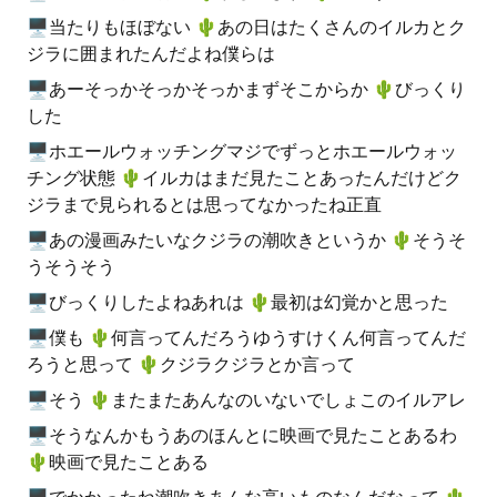
🖥当たりもほぼない 🌵️あの日はたくさんのイルカとク
ジラに囲まれたんだよね僕らは
🖥あーそっかそっかそっかまずそこからか 🌵️びっくり
した
🖥ホエールウォッチングマジでずっとホエールウォッ
チング状態 🌵️イルカはまだ見たことあったんだけどク
ジラまで見られるとは思ってなかったね正直
🖥あの漫画みたいなクジラの潮吹きというか 🌵️そうそ
うそうそう
🖥びっくりしたよねあれは 🌵️最初は幻覚かと思った
🖥僕も 🌵️何言ってんだろうゆうすけくん何言ってんだ
ろうと思って 🌵️クジラクジラとか言って
🖥そう 🌵️またまたあんなのいないでしょこのイルアレ
🖥そうなんかもうあのほんとに映画で見たことあるわ
🌵️映画で見たことある