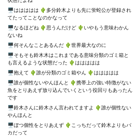
状態だよね
🖥ははははは 🌵️多分鈴木よりも先に蛍蛇公が登録され
てたってことなのかなって
🖥なるほどね 🌵️思うんだけど 🌵️いやもう意味わかん
ないね
🖥何そんなことあるんだ 🌵️世界最大なのに
🖥そもそも鈴木木はこれまである意味分類のゴミ箱と
も言えるような状態だった 🌵️ははははは
🖥抱えて 🌵️誰が分類のゴミ箱やん 🌵️ははははは
🖥誰が個性ないやんほんと 🌵️携帯上の強い特徴がない
魚をとりあえず放り込んでいくという役回りもあったん
です
🖥鈴木さんに鈴木さん言われてますよ 🌵️誰が個性ない
やんほんと
🖥ぼつ個性をとりあえず 🌵️こっちだって鈴木よりもバ
カだって