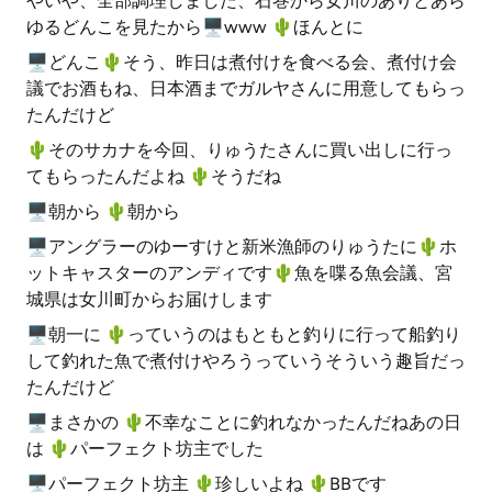
やいや、全部調理しました、石巻から女川のありとあら
ゆるどんこを見たから🖥www 🌵️ほんとに
🖥どんこ🌵️そう、昨日は煮付けを食べる会、煮付け会
議でお酒もね、日本酒までガルヤさんに用意してもらっ
たんだけど
🌵️そのサカナを今回、りゅうたさんに買い出しに行っ
てもらったんだよね 🌵️そうだね
🖥朝から 🌵️朝から
🖥アングラーのゆーすけと新米漁師のりゅうたに🌵️ホ
ットキャスターのアンディです🌵️魚を喋る魚会議、宮
城県は女川町からお届けします
🖥朝一に 🌵️っていうのはもともと釣りに行って船釣り
して釣れた魚で煮付けやろうっていうそういう趣旨だっ
たんだけど
🖥まさかの 🌵️不幸なことに釣れなかったんだねあの日
は 🌵️パーフェクト坊主でした
🖥パーフェクト坊主 🌵️珍しいよね 🌵️BBです