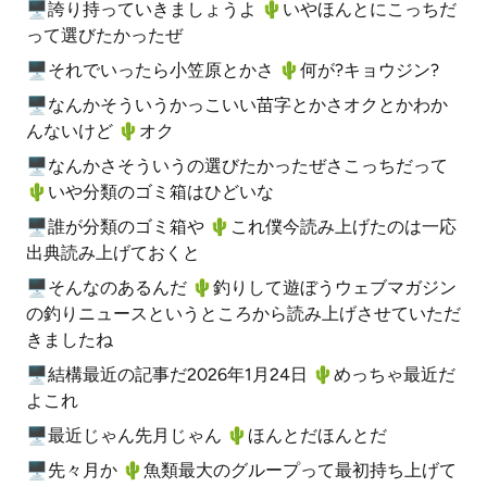
🖥誇り持っていきましょうよ 🌵️いやほんとにこっちだ
って選びたかったぜ
🖥それでいったら小笠原とかさ 🌵️何が?キョウジン?
🖥なんかそういうかっこいい苗字とかさオクとかわか
んないけど 🌵️オク
🖥なんかさそういうの選びたかったぜさこっちだって
🌵️いや分類のゴミ箱はひどいな
🖥誰が分類のゴミ箱や 🌵️これ僕今読み上げたのは一応
出典読み上げておくと
🖥そんなのあるんだ 🌵️釣りして遊ぼうウェブマガジン
の釣りニュースというところから読み上げさせていただ
きましたね
🖥結構最近の記事だ2026年1月24日 🌵️めっちゃ最近だ
よこれ
🖥最近じゃん先月じゃん 🌵️ほんとだほんとだ
🖥先々月か 🌵️魚類最大のグループって最初持ち上げて