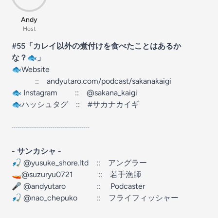
Andy
Host
⁠⁠#55「カレイ以外の煮付けを食べたことはあるか
な？
🐟
」
⁠⁠⁠⁠⁠⁠⁠⁠⁠⁠⁠⁠⁠⁠
⁠⁠⁠⁠⁠⁠⁠⁠⁠⁠⁠⁠⁠⁠⁠⁠⁠⁠⁠⁠⁠⁠⁠⁠⁠⁠⁠⁠⁠⁠⁠⁠⁠⁠⁠⁠⁠⁠⁠⁠⁠⁠⁠⁠⁠⁠⁠⁠🐟Website⁠⁠⁠⁠⁠⁠⁠⁠⁠⁠⁠⁠⁠⁠⁠⁠⁠⁠⁠⁠⁠⁠⁠⁠⁠⁠⁠⁠⁠⁠⁠⁠⁠⁠⁠⁠⁠⁠⁠⁠⁠⁠⁠⁠⁠⁠⁠⁠⁠
::
⁠⁠⁠⁠⁠⁠⁠⁠⁠⁠⁠⁠⁠⁠⁠⁠⁠⁠⁠⁠⁠⁠⁠⁠⁠⁠⁠⁠⁠⁠⁠⁠⁠⁠⁠⁠⁠⁠⁠⁠⁠⁠⁠⁠⁠⁠⁠⁠⁠andyutaro.com/podcast/sakanakaigi⁠⁠⁠⁠⁠⁠⁠⁠⁠⁠⁠⁠⁠⁠⁠⁠⁠⁠⁠⁠⁠⁠⁠⁠⁠⁠⁠⁠⁠⁠⁠⁠⁠⁠⁠⁠⁠⁠⁠⁠⁠⁠⁠⁠⁠⁠⁠⁠⁠
⁠⁠⁠⁠⁠⁠⁠⁠⁠⁠⁠⁠⁠⁠⁠⁠⁠⁠⁠⁠⁠⁠⁠⁠⁠⁠⁠⁠⁠⁠⁠⁠⁠⁠⁠⁠⁠⁠⁠⁠⁠⁠⁠⁠⁠⁠⁠⁠⁠⁠⁠🐟 Instagram ⁠⁠⁠⁠⁠⁠⁠⁠⁠⁠⁠⁠⁠⁠⁠⁠⁠⁠⁠⁠⁠⁠⁠⁠⁠⁠⁠⁠⁠⁠⁠⁠⁠⁠⁠⁠⁠⁠⁠⁠⁠⁠⁠⁠⁠⁠⁠⁠⁠⁠⁠
::
⁠⁠⁠⁠⁠⁠⁠⁠⁠⁠⁠⁠⁠⁠⁠⁠⁠⁠⁠⁠⁠⁠⁠⁠⁠⁠⁠⁠⁠⁠⁠⁠⁠⁠⁠⁠⁠⁠⁠⁠⁠⁠⁠⁠⁠⁠⁠⁠⁠⁠⁠@sakana_kaigi⁠⁠⁠⁠⁠⁠⁠⁠⁠⁠⁠⁠⁠⁠⁠⁠⁠⁠⁠⁠⁠⁠⁠⁠⁠⁠⁠⁠⁠⁠⁠⁠⁠⁠⁠⁠⁠⁠⁠⁠⁠⁠⁠⁠⁠⁠⁠⁠⁠⁠⁠
⁠⁠⁠⁠⁠⁠⁠⁠⁠⁠⁠⁠⁠⁠⁠⁠⁠⁠⁠⁠⁠⁠⁠⁠⁠⁠⁠⁠⁠⁠⁠⁠⁠⁠⁠⁠⁠⁠⁠⁠⁠⁠⁠⁠⁠⁠⁠⁠⁠🐟ハッシュタグ⁠⁠⁠⁠⁠⁠⁠⁠⁠⁠⁠⁠⁠⁠⁠⁠⁠⁠⁠⁠⁠⁠⁠⁠⁠⁠⁠⁠⁠⁠⁠⁠⁠⁠⁠⁠⁠⁠⁠⁠⁠⁠⁠⁠⁠⁠⁠⁠⁠
::
⁠⁠⁠⁠⁠⁠⁠⁠⁠⁠⁠⁠⁠⁠⁠⁠⁠⁠⁠⁠⁠⁠⁠⁠⁠⁠⁠⁠⁠⁠⁠⁠⁠⁠⁠⁠⁠⁠⁠⁠⁠⁠⁠⁠⁠⁠⁠⁠⁠#サカナカイギ⁠⁠⁠⁠⁠⁠⁠⁠⁠⁠⁠⁠⁠⁠⁠⁠⁠⁠⁠⁠⁠⁠⁠⁠⁠⁠⁠⁠⁠⁠⁠⁠⁠⁠⁠⁠⁠⁠⁠⁠⁠⁠⁠⁠⁠⁠⁠⁠⁠
┈┈┈┈┈┈┈┈┈┈
-
サンカシャ
-
⁠⁠⁠⁠⁠⁠⁠⁠⁠⁠⁠⁠⁠⁠⁠⁠⁠⁠⁠⁠⁠⁠⁠⁠⁠⁠⁠⁠⁠⁠⁠⁠⁠⁠⁠⁠⁠⁠⁠⁠⁠⁠⁠⁠⁠⁠⁠⁠⁠🎣 @yusuke_shore.ltd⁠⁠⁠⁠⁠⁠⁠⁠⁠⁠⁠⁠⁠⁠⁠⁠⁠⁠⁠⁠⁠⁠⁠⁠⁠⁠⁠⁠⁠⁠⁠⁠⁠⁠⁠⁠⁠⁠⁠⁠⁠⁠⁠⁠⁠⁠⁠⁠⁠
:: アングラー
⁠⁠⁠⁠⁠⁠⁠⁠⁠⁠⁠⁠⁠⁠⁠⁠⁠⁠⁠⁠⁠⁠⁠⁠⁠⁠⁠⁠⁠⁠⁠⁠⁠⁠⁠⁠⁠⁠⁠⁠⁠⁠⁠⁠⁠⁠⁠⁠⁠🚤⁠⁠⁠⁠⁠⁠⁠⁠⁠⁠⁠⁠⁠⁠⁠⁠⁠⁠⁠⁠⁠⁠⁠⁠⁠⁠⁠⁠⁠⁠⁠⁠⁠⁠⁠⁠⁠⁠⁠⁠⁠⁠⁠⁠⁠⁠⁠⁠⁠
⁠⁠⁠⁠⁠⁠⁠⁠⁠⁠⁠⁠⁠⁠⁠⁠⁠⁠⁠⁠⁠⁠⁠⁠⁠⁠⁠⁠⁠⁠⁠⁠⁠⁠⁠⁠⁠⁠⁠⁠⁠⁠⁠⁠⁠⁠⁠⁠⁠@suzuryu0721⁠⁠⁠⁠⁠⁠⁠⁠⁠⁠⁠⁠⁠⁠⁠⁠⁠⁠⁠⁠⁠⁠⁠⁠⁠⁠⁠⁠⁠⁠⁠⁠⁠⁠⁠⁠⁠⁠⁠⁠⁠⁠⁠⁠⁠⁠⁠⁠⁠
:: 若手漁師
⁠⁠⁠⁠⁠⁠⁠⁠⁠⁠⁠⁠⁠⁠⁠⁠⁠⁠⁠⁠⁠⁠⁠⁠⁠⁠⁠⁠⁠⁠⁠⁠⁠⁠⁠⁠⁠⁠⁠⁠⁠⁠⁠⁠⁠⁠⁠⁠⁠🎤 @andyutaro⁠⁠⁠⁠⁠⁠⁠⁠⁠⁠⁠⁠⁠⁠⁠⁠⁠⁠⁠⁠⁠⁠⁠⁠⁠⁠⁠⁠⁠⁠⁠⁠⁠⁠⁠⁠⁠⁠⁠⁠⁠⁠⁠⁠⁠⁠⁠⁠⁠
:: Podcaster
⁠⁠⁠⁠⁠⁠⁠⁠⁠⁠⁠⁠⁠⁠⁠⁠⁠⁠⁠⁠⁠⁠⁠⁠⁠⁠⁠⁠🎣 @nao_chepuko⁠⁠⁠⁠⁠⁠⁠
:: フライフィッシャー