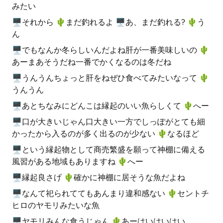
みたい
🖥それから 🌵️まだ釣れるよ 🖥あ、まだ釣れる? 🌵️う
ん
🖥でもなんか冬らしいんだよね肝が一番美味しいの 🌵️
あーまあそうだね一番でかくなるのは冬だね
🖥うんうんちょっと肝をねぜひ食べてみたいなって 🌵️
うんうん
🖥あとちなみにどんこは縁起のいい魚らしくて 🌵️へー
🖥口が大きいじゃん口大きい一方でしっぽがとても細
かったから入るのが多く出るのが少ない 🌵️なるほど
🖥という縁起物として商売繁盛を願って神棚に備える
風習がある地域もありますね 🌵️へー
🖥縁起良さげ 🌵️確かに神棚に居そうな魚だよね
🖥なんて祀られててもあんまり違和感ない 🌵️セントチ
ヒロのヤモリみたいな魚
🖥ヤモリみんな食うじゃん 🌵️あーはいはいはい