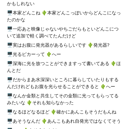
かもしれない
🖥本家どんこね 🌵️本家どんこっぽいからどんこになっ
たのかな
🖥一応あと映像じゃないやちごだらもといどんこにつ
いて追加で軽く調べてたんだけど
🖥実はお腹に発光器があるらしいです 🌵️発光器?
🖥光るピカーって 🌵️へー
🖥深海に光を放つことができますって書いてある 🌵️ほ
んとだ
🖥だからまあ水深深いところに暮らしていたりもする
んだけれどもお腹を光らせることができると 🌵️へー
🖥なんか金類と共生してその金類に光ってもらってる
みたいな 🌵️それも知らなかった
🖥なるほどなるほど 🌵️確かにあんこもそうだもんね
🖥あそうなんだ 🌵️あんこもあれ自発光ではなくてそう