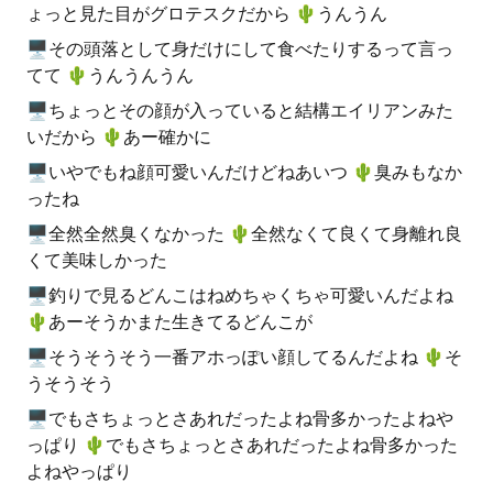
ょっと見た目がグロテスクだから 🌵️うんうん
🖥その頭落として身だけにして食べたりするって言っ
てて 🌵️うんうんうん
🖥ちょっとその顔が入っていると結構エイリアンみた
いだから 🌵️あー確かに
🖥いやでもね顔可愛いんだけどねあいつ 🌵️臭みもなか
ったね
🖥全然全然臭くなかった 🌵️全然なくて良くて身離れ良
くて美味しかった
🖥釣りで見るどんこはねめちゃくちゃ可愛いんだよね
🌵️あーそうかまた生きてるどんこが
🖥そうそうそう一番アホっぽい顔してるんだよね 🌵️そ
うそうそう
🖥でもさちょっとさあれだったよね骨多かったよねや
っぱり 🌵️でもさちょっとさあれだったよね骨多かった
よねやっぱり