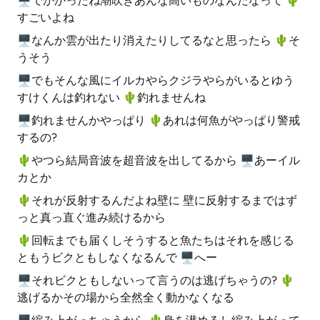
🖥でかかったね潮吹きあんな高いものなんだなって 🌵️
すごいよね
🖥なんか雲が出たり消えたりしてるなと思ったら 🌵️そ
うそう
🖥でもそんな風にイルカやらクジラやらがいるとゆう
すけくんは釣れない 🌵️釣れませんね
🖥釣れませんかやっぱり 🌵️あれは何魚がやっぱり警戒
するの?
🌵️やつら結局音波を超音波を出してるから 🖥あーイル
カとか
🌵️それが反射するんだよね壁に 壁に反射するまではず
っと真っ直ぐ進み続けるから
🌵️回転までも届くしそうすると魚たちはそれを感じる
ともうビクともしなくなるんで 🖥へー
🖥それビクともしないって言うのは逃げちゃうの? 🌵️
逃げるかその場から全然全く動かなくなる