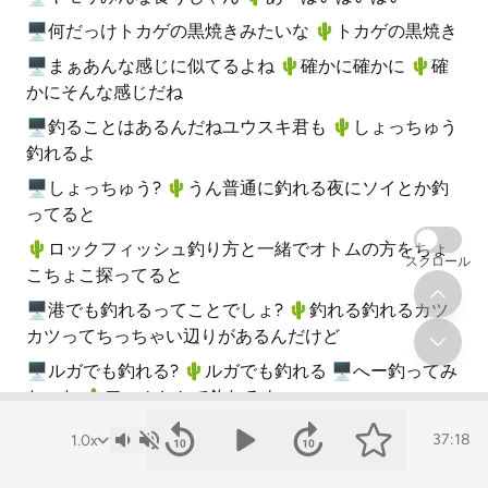
🖥何だっけトカゲの黒焼きみたいな 🌵️トカゲの黒焼き
🖥まぁあんな感じに似てるよね 🌵️確かに確かに 🌵️確
かにそんな感じだね
🖥釣ることはあるんだねユウスキ君も 🌵️しょっちゅう
釣れるよ
🖥しょっちゅう? 🌵️うん普通に釣れる夜にソイとか釣
ってると
🌵️ロックフィッシュ釣り方と一緒でオトムの方をちょ
スクロール
こちょこ探ってると
🖥港でも釣れるってことでしょ? 🌵️釣れる釣れるカツ
カツってちっちゃい辺りがあるんだけど
🖥ルガでも釣れる? 🌵️ルガでも釣れる 🖥へー釣ってみ
たいな 🌵️ワームとかで釣れるよ
🖥確かに水深数メートルの浅場から600メートル以上
37:18
に進化している 🌵️こいつらは