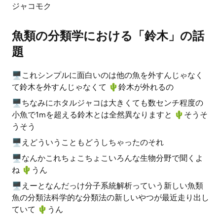
ジャコモク
魚類の分類学における「鈴木」の話
題
🖥これシンプルに面白いのは他の魚を外すんじゃなく
て鈴木を外すんじゃなくて 🌵️鈴木が外れるの
🖥ちなみにホタルジャコは大きくても数センチ程度の
小魚で1mを超える鈴木とは全然異なりますと 🌵️そうそ
うそう
🖥えどういうこともどうしちゃったのそれ
🖥なんかこれちょこちょこいろんな生物分野で聞くよ
ね 🌵️うん
🖥えーとなんだっけ分子系統解析っていう新しい魚類
魚の分類法科学的な分類法の新しいやつが最近走り出し
ていて 🌵️うん