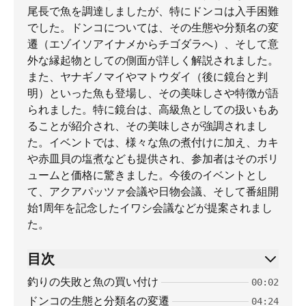
尾長で魚を調達しましたが、特にドンコは入手困難
でした。ドンコについては、その生態や分類名の変
遷（エゾイソアイナメからチゴダラへ）、そして意
外な縁起物としての側面が詳しく解説されました。
また、ヤナギノマイやマトウダイ（後に鏡台と判
明）といった魚も登場し、その美味しさや特徴が語
られました。特に鏡台は、高級魚としての扱いもあ
ることが紹介され、その美味しさが強調されまし
た。イベントでは、様々な魚の煮付けに加え、カキ
や赤皿貝の塩煮なども提供され、参加者はそのボリ
ュームと価格に驚きました。今後のイベントとし
て、アクアパッツァ会議や日物会議、そして番組開
始1周年を記念したイワシ会議などが提案されまし
た。
目次
釣りの失敗と魚の買い付け
00:02
ドンコの生態と分類名の変遷
04:24