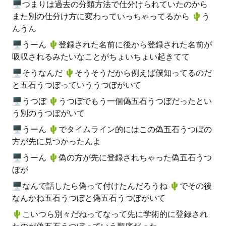
🖥つまりは過去の分類方法で仕分けられていたのから
また別の仕分け方に変わっていっちゃってるから 🌵️う
んうん
🖥うーん 🌵️登録された名前に後から登録された名前が
吸収されるみたいなことがちょいちょい起きてて
🖥そうなんだ 🌵️そうそうだから例えば僕知ってるのだ
と五石うつぼっていううつぼがいて
🖥うつぼ 🌵️うつぼでもう一個偽五石うつぼだったとい
う別のうつぼがいて
🖥うーん 🌵️でタイムライン的にはこの偽五石うつぼの
方が先に見つかったんよ
🖥うーん 🌵️偽の方が先に登録されちゃった偽五石うつ
ぼが
🖥なんで話したら偽って付けたんだろうね 🌵️でその後
なんかね五石うつぼと偽五石うつぼがいて
🌵️こいつら別々だねってなって先に学術的に登録され