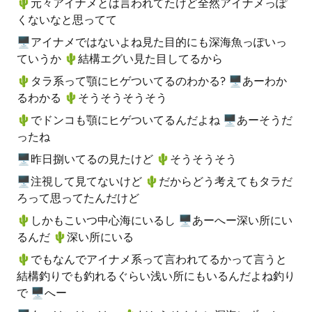
🌵️元々アイナメとは言われてたけど全然アイナメっぽ
くないなと思ってて
🖥アイナメではないよね見た目的にも深海魚っぽいっ
ていうか 🌵️結構エグい見た目してるから
🌵️タラ系って顎にヒゲついてるのわかる? 🖥あーわか
るわかる 🌵️そうそうそうそう
🌵️でドンコも顎にヒゲついてるんだよね 🖥あーそうだ
ったね
🖥昨日捌いてるの見たけど 🌵️そうそうそう
🖥注視して見てないけど 🌵️だからどう考えてもタラだ
ろって思ってたんだけど
🌵️しかもこいつ中心海にいるし 🖥あーへー深い所にい
るんだ 🌵️深い所にいる
🌵️でもなんでアイナメ系って言われてるかって言うと
結構釣りでも釣れるぐらい浅い所にもいるんだよね釣り
で 🖥へー