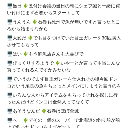
🖥当日 🌵️煮付け会議の当日の朝にシェフ誠と一緒に買
い付けにまず石巻からスタートして
🖥うんうん 🌵️石巻も死刑で魚が無いですと言ったとこ
ろから始まりながら
🖥大変だ 🌵️でも目をつけていた目玉ガレーを30匹購入
させてもらって
🖥はい 🌵️もう鮮魚店さんも大喜びで
🖥びっくりするようで 🌵️いやーとか言って本当こんな
買ってくれるんですかみたいな
🖥ていうのでまず目玉ガレーを仕入れその後今回ドン
コという尾長の魚をちょっとメインにしようと言うのを
🖥いろんな人からアイテムをもらってそれを探しに行
ったんだけどドンコは全然入ってなくて
🖥あそうなんだ 🌵️石巻はほぼ全滅
🖥へー 🌵️でその一個のスーパーで北海道の釣り船が船
上で釣ったドンコをまずゲットして