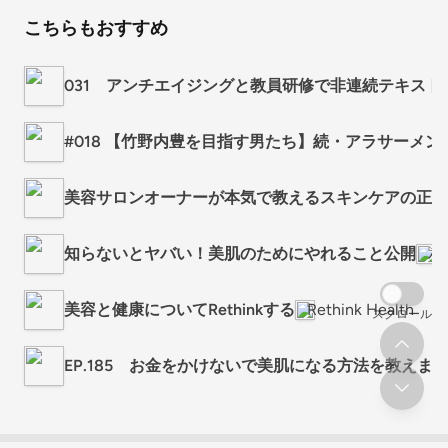
こちらもおすすめ
031 アンチエイジングと教員研修で非連続テキス
#018 【竹野内豊を目指す男たち】続・アラサーメ
美容サロンオーナーが本気で教えるスキンケアの正解
知らないとヤバい！美肌のためにやれること公開
ハ
美容と健康についてRethinkする
Rethink Health
スクロール
EP.185 お金をかけないで美肌になる方法を教えま