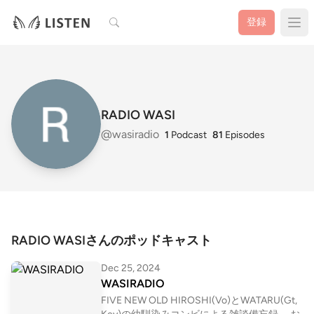
検索
登録
RADIO WASI
@wasiradio
1
Podcast
81
Episodes
RADIO WASIさんのポッドキャスト
Dec 25, 2024
WASIRADIO
FIVE NEW OLD HIROSHI(Vo)とWATARU(Gt,