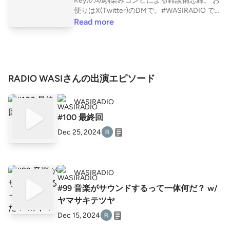
Key)の幼馴染みコンビによる雑談備忘録。 お
便りはX(Twitter)のDMで。#WASIRADIO で感
想頂けると嬉びます。 X(Twitter) https://twitt
Read more
er.com/WASIRADIO https://listen.style/p/was
iradio?1tlEviN7
RADIO WASIさんの出演エピソード
WASIRADIO
#100 最終回
Dec 25, 2024
WASIRADIO
#99 音楽がサウンドするって一体何だ？ w/
ヤマサキテツヤ
Dec 15, 2024