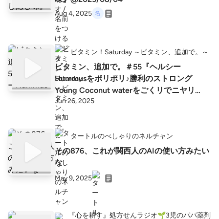
Aug 4, 2025
ビタミン！Saturday ～ビタミン、追加で。～
ビタミン、追加で。＃55『ヘルシー
Hummusをポリポリ♪勝利のストロング
Young Coconut waterをごくリでニヤリ
Jun 26, 2025
♪（※暑さ吹き飛ぶ隠しトラック有り）』
タートルのべしゃりのネルチャン
その876、これが関西人のAIの使い方みたい
な
May 9, 2025
『心を耕す』処方せんラジオ🌱3児のパパ薬剤