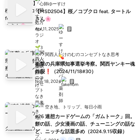
師ゆーすけ
【MSD2504】桜／コブクロ feat. タートル
さん🌸
Apr 11, 2025
関西人たけのむのコンセプトなき思考
衝撃の兵庫県知事選挙考察。関西ヤンキー魂
炸裂❗️（2024/11/18#30）
Nov 18, 2024
空き地、トリップ、毎日小雨
#26 連想カードゲームの「ガムトーク」回。
餅の話、少女漫画の話、チューニングの話な
ど、ニッチな話題多め（2024.9.15収録）