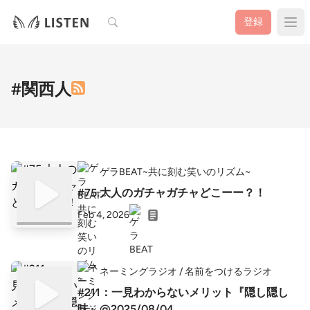
検索
登録
#関西人
ゲラBEAT~共に刻む笑いのリズム~
#75.大人のガチャガチャどこーー？！
Feb 4, 2026
ネーミングラジオ / 名前をつけるラジオ
#211：一見わからないメリット『隠し隠し
味』@2025/08/04