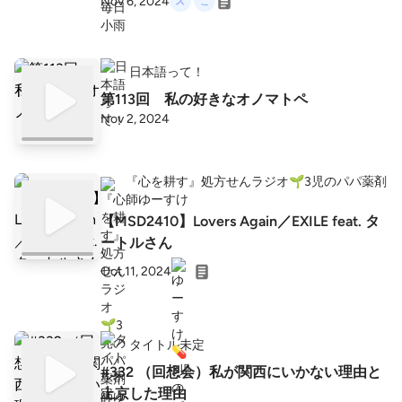
Nov 6, 2024
日本語って！
第113回 私の好きなオノマトペ
Nov 2, 2024
『心を耕す』処方せんラジオ🌱3児のパパ薬剤
師ゆーすけ
【MSD2410】Lovers Again／EXILE feat. タ
ートルさん
Oct 11, 2024
タイトル未定
#332 （回想会）私が関西にいかない理由と
上京した理由