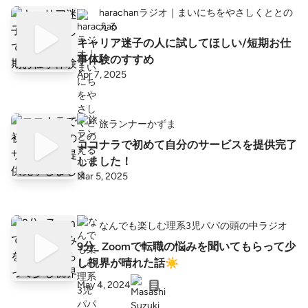
harachanラジオ｜まいにちをやさしくととの
える
キャリア迷子の人に試してほしい/短期お仕
事体験のすすめ
Apr 7, 2025
旅ランナーかずま
ココナラで初めて自分のサービスを提供完了
しました！
Mar 5, 2025
なんでも楽しむ理系3児パパの頭の中ラジオ
9分_ Zoomで転職の悩みを聞いてもらって少
し視界が晴れた話☀️
May 4, 2024