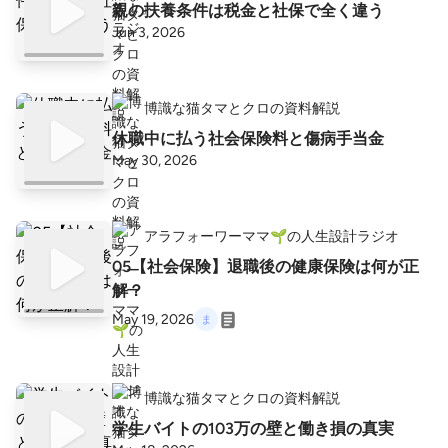
親の扶養条件は税金と社保で全く違う
Jun 3, 2026
博識な猫タマとクロの資料解説
休職中に払う社会保険料と傷病手当金
May 30, 2026
アラフォーワーママ🌱の人生設計ラジオ
05【社会保険】退職後の健康保険は何が正
解？
May 19, 2026
博識な猫タマとクロの資料解説
学生バイトの103万の壁と働き損の真実