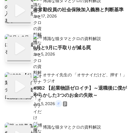
博識な猫タマとクロの資料解説
非常勤役員の社会保険加入義務と判断基準
Jun 17, 2026
博識な猫タマとクロの資料解説
6月と9月に手取りが減る罠
Jun 5, 2026
オサナイ先生の 「オサナイだけど、押す！」
ラジオ
#882 【起業物語ゼロイチ】～退職後に僕が
やらかした3つのお金の失敗～
Jun 5, 2026
博識な猫タマとクロの資料解説