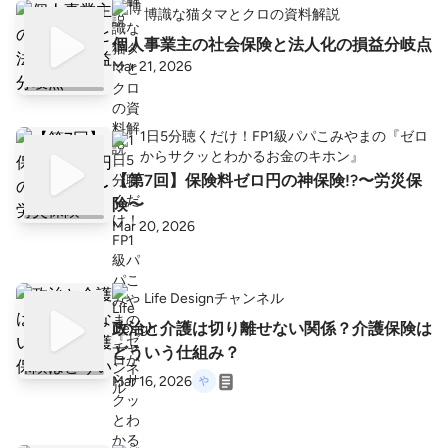
博識な猫タマとクロの資料解説
個人事業主の社会保険と法人化の損益分岐点
Mar 21, 2026
1日5分聴くだけ！FP1級パパこみやまの『ゼロ
からサクッとわかるお金のキホン』
【第7回】保険料ゼロ円の神保険!?〜労災保
険〜
Mar 20, 2026
Life Designチャンネル
政治と介護は切り離せない関係？介護保険は
どういう仕組み？
Mar 16, 2026