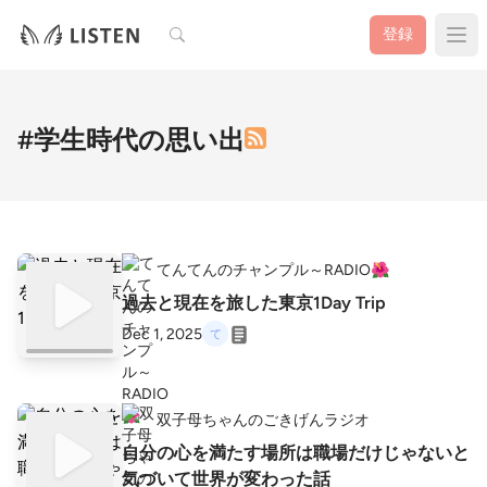
検索
登録
#学生時代の思い出
てんてんのチャンプル～RADIO🌺
過去と現在を旅した東京1Day Trip
Dec 1, 2025
双子母ちゃんのごきげんラジオ
自分の心を満たす場所は職場だけじゃないと
気づいて世界が変わった話