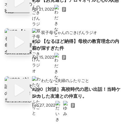
#56 【お見通し】アロマオイルと心の状態
Apr 21, 2022
双子母ちゃんのごきげんラジオ
#50 【なるほど納得】母校の教育理念の内
容が深すぎた件
Apr 15, 2022
わたなべ夫婦のふたりごと
#290［対談］高校時代の思い出話！当時ケ
ンカした友達との仲直り。
Feb 27, 2022