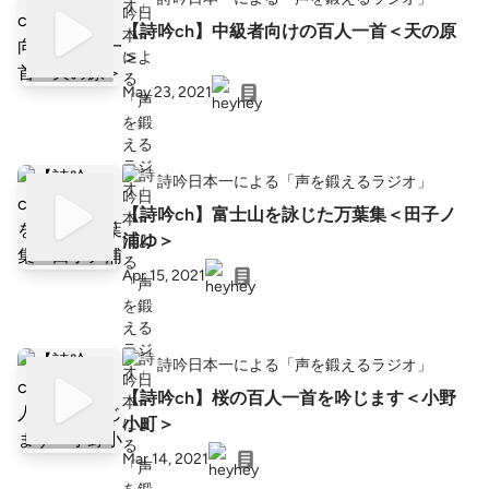
【詩吟ch】中級者向けの百人一首＜天の原
＞
May 23, 2021
詩吟日本一による「声を鍛えるラジオ」
【詩吟ch】富士山を詠じた万葉集＜田子ノ
浦ゆ＞
Apr 15, 2021
詩吟日本一による「声を鍛えるラジオ」
【詩吟ch】桜の百人一首を吟じます＜小野
小町＞
Mar 14, 2021