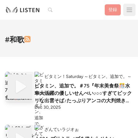
検索
登録
#和歌
ビタミン！Saturday ～ビタミン、追加で。～
ビタミン、追加で。＃75『年末美食祭🎊水
車大活躍の優しいせんべい♪○○すぎてビック
リな出雲そば♪たっぷりアンコの大判焼きを
Dec 30, 2025
モgood♪』
ざんていラジオぉ