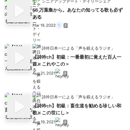
シニアアップデート・デイリーシェア
68 万葉集から。あなたの知ってる歌も必ず
ある
Mar 19, 2022
詩吟日本一による「声を鍛えるラジオ」
【詩吟ch】初級：一番最初に覚えた百人一
首＜これやこの＞
Aug 21, 2021
詩吟日本一による「声を鍛えるラジオ」
【詩吟ch】初級：畜生道を勧める珍しい和
歌＜この世にし＞
Aug 19, 2021