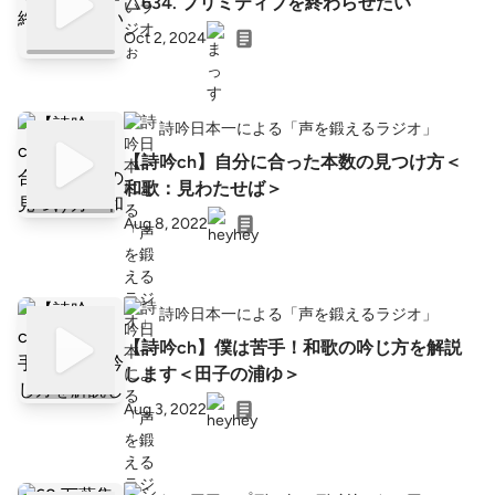
△634. プリミティブを終わらせたい
Oct 2, 2024
詩吟日本一による「声を鍛えるラジオ」
【詩吟ch】自分に合った本数の見つけ方＜
和歌：見わたせば＞
Aug 8, 2022
詩吟日本一による「声を鍛えるラジオ」
【詩吟ch】僕は苦手！和歌の吟じ方を解説
します＜田子の浦ゆ＞
Aug 3, 2022