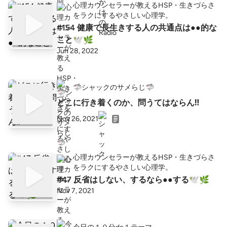
心理カウンセラーが教えるHSP・生きづらさ
をラクにするやさしい心理学。
#154 健康で長生きする人の共通点は●●的な
こと🕊🌿
Jun 28, 2022
🦈シャックのサメらじ🦈
どこに行き着くのか、問うてはならん‼️
Nov 26, 2021
心理カウンセラーが教えるHSP・生きづらさ
をラクにするやさしい心理学。
#47 反省はしない、するなら●●する🕊🌿
Nov 7, 2021