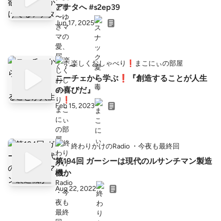
アナタへ #s2ep39
Jun 17, 2025
楽しくおしゃべり❗まこにぃの部屋
ニーチェから学ぶ❗『創造することが人生
の喜びだ』
Feb 15, 2023
終わりかけのRadio ・今夜も最終回
第194回 ガーシーは現代のルサンチマン製造
機か
Aug 22, 2022