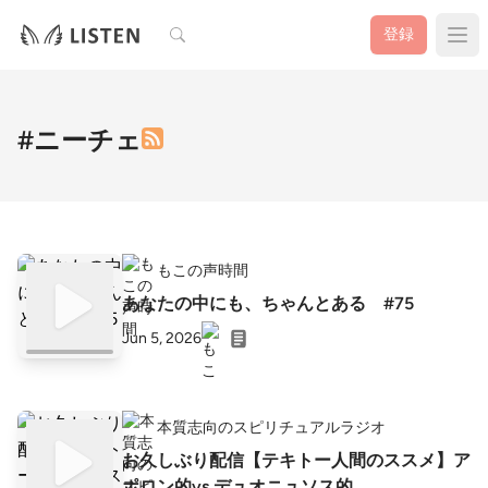
検索
登録
#ニーチェ
もこの声時間
あなたの中にも、ちゃんとある #75
Jun 5, 2026
本質志向のスピリチュアルラジオ
お久しぶり配信【テキトー人間のススメ】ア
ポロン的vs.デュオニュソス的