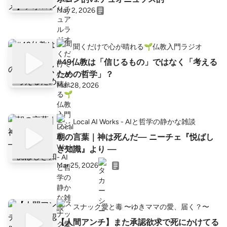
May 2, 2026
聞くだけで心が晴れる🌱仏教入門ラジオ
#49仏教は「信じるもの」ではなく「考える
ための哲学」？
Mar 28, 2026
Local AI Works - AIと哲学の静かな雑談
朝の言葉｜神は死んだ— ニーチェ『悦ばし
き知識』より —
Mar 25, 2026
スナック愛と毒 〜ゆきママの愛、届く？〜
【人間アンチ】また承認欲求で死にかけてる