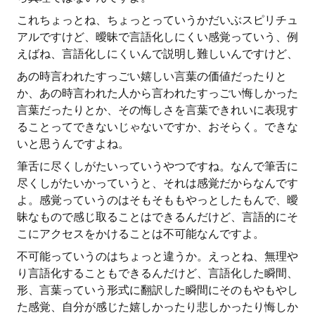
これちょっとね、ちょっとっていうかだいぶスピリチュ
アルですけど、曖昧で言語化しにくい感覚っていう、例
えばね、言語化しにくいんで説明し難しいんですけど、
あの時言われたすっごい嬉しい言葉の価値だったりと
か、あの時言われた人から言われたすっごい悔しかった
言葉だったりとか、その悔しさを言葉できれいに表現す
ることってできないじゃないですか、おそらく。できな
いと思うんですよね。
筆舌に尽くしがたいっていうやつですね。なんで筆舌に
尽くしがたいかっていうと、それは感覚だからなんです
よ。感覚っていうのはそもそももやっとしたもんで、曖
昧なもので感じ取ることはできるんだけど、言語的にそ
こにアクセスをかけることは不可能なんですよ。
不可能っていうのはちょっと違うか。えっとね、無理や
り言語化することもできるんだけど、言語化した瞬間、
形、言葉っていう形式に翻訳した瞬間にそのもやもやし
た感覚、自分が感じた嬉しかったり悲しかったり悔しか