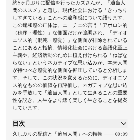
約5ヶ月ぶりに配信を行ったカズさんが、「適当人
間のススメ」と題し、現代社会における「きっちり
しすぎている」ことへの違和感について語ります。
この違和感の正体は、ニーチェの言う「アポロン的
（秩序・理性）」な側面だけが強調され、「ディオ
ニソス的（混沌・感覚）」な側面が排除されている
ことにあると指摘。情報化社会における言語化至上
主義や、経済活動のために植え付けられる「ねばな
らない」というネガティブな思い込みが、本来人間
が持つべき感覚的な側面を抑圧していると分析しま
す。そして、この状況を変えるために、ディオニソ
ス的なものの価値を再評価し、ネガティブな思い込
みを手放して「適当人間」として生きることの重要
性を説き、人生をより緩く楽しく生きることを提案
しています。
目次
久しぶりの配信と「適当人間」への転換
00:09