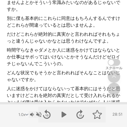
ませんよとかそういう常識みたいなのがあるじゃないで
すか。
別に僕も基本的にこれらに同意はもちろんするんですけ
どこれらが間違っているとは思いませんよ。
だけどこれらが絶対的に真実かと言われればそれもちょ
っと違うんじゃないかなとは思うわけなんですよ。
時間守らなきゃダメとか人に迷惑をかけてはならないと
か仕事はサボってはいけないとかそうなんだけどゼロイ
チじゃないんでこういうの。
スクロール
どんな状況でもそうかと言われればそんなことはないじ
ゃないですか。
人に迷惑をかけてはならないって基本的にはそうだと思
いますけどこれを絶対の真実だとして受け入れられるか
といえば僕は受け入れられないわけでなぜなら人に迷惑
かけてない人間なんてこの世に一人もいないわけじゃな
28:51
いですか。
みんななんだろうこの3次元宇宙で質量を持って体積専