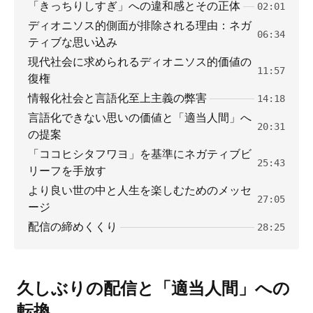
「きっちりしすぎ」への違和感とその正体
02:01
ディオニソス的側面が排除される理由：ネガ
06:34
ティブな思い込み
現代社会に求められるディオニソス的価値の
11:57
復権
情報化社会と言語化至上主義の弊害
14:18
言語化できない思いの価値と「適当人間」へ
20:31
の提案
「ココヒシタフワヨ」を基準にネガティブビ
25:43
リーフを手放す
より良い世の中と人生を楽しむためのメッセ
27:05
ージ
配信の締めくくり
28:25
久しぶりの配信と「適当人間」への
転換