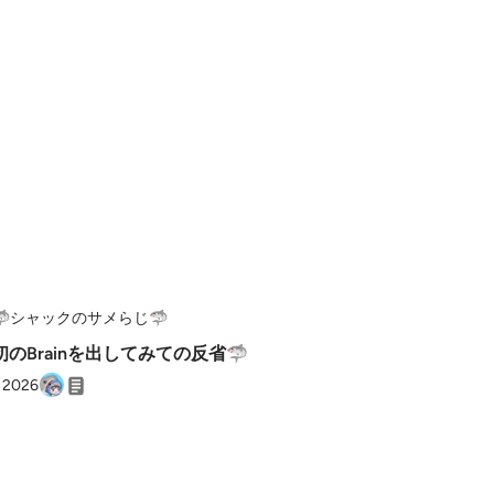
🦈シャックのサメらじ🦈
のBrainを出してみての反省🦈
, 2026