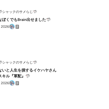
🦈シャックのサメらじ🦈
ぼくでもBrain出せました🦈
, 2026
🦈シャックのサメらじ🦈
ないと人生を損するイケハヤさん
Iスキル『軍配』🦈
, 2026