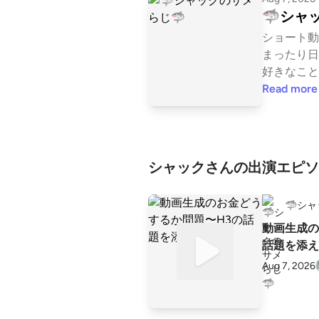
🦈シャ
ショート動
まったり日
好きなことな
tps://list
Read more
シャックさんの出演エピソ
🦈シ
動画生成の
話題を添え
Aug 7, 2026