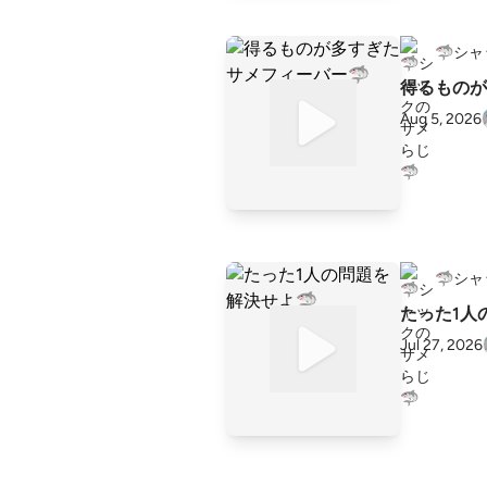
🦈シ
得るものが
Aug 5, 2026
🦈シ
たった1人
Jul 27, 2026