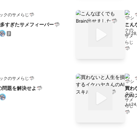
ャックのサメらじ🦈
多すぎたサメフィーバー🦈
こんな
Jul 28
ャックのサメらじ🦈
の問題を解決せよ🦈
買わ
のA
Jul 24