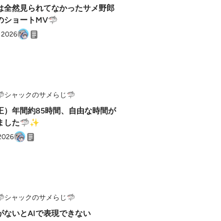
は全然見られてなかったサメ野郎
のショートMV🦈
, 2026
🦈シャックのサメらじ🦈
正）年間約85時間、自由な時間が
ました🦈✨
 2026
🦈シャックのサメらじ🦈
がないとAIで表現できない