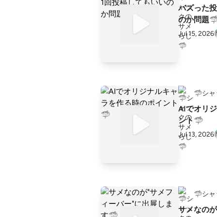
バズった投
のか問題
Jul 15, 2026
🦈シ
AIでオリ
ント🦈
Jul 13, 2026
🦈シ
サメなのが