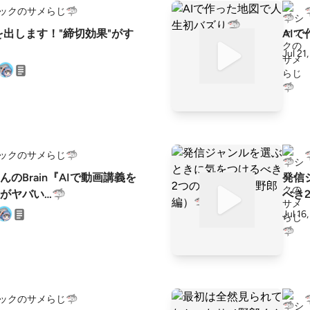
ャックのサメらじ🦈
nを出します！"締切効果"がす
AI
Jul 21
ャックのサメらじ🦈
のBrain『AIで動画講義を
発信
がヤバい…🦈
べき
Jul 16
ャックのサメらじ🦈