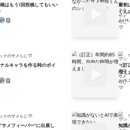
稿はもう1回投稿してもいい
最初

くん
Jul 14
ャックのサメらじ🦈
ジナルキャラを作る時のポイ
（訂
増え
Jul 9,
ャックのサメらじ🦈
"サメフィーバー"に出展し
知識