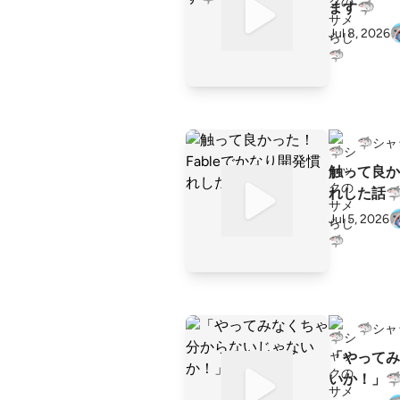
ます🦈
Jul 8, 2026
🦈シ
触って良か
れした話
Jul 5, 2026
🦈シ
「やってみ
いか！」