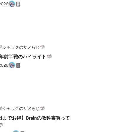
 2026
🦈シャックのサメらじ🦈
26年前半戦のハイライト🦈
 2026
🦈シャックのサメらじ🦈
日までお得】Brainの教科書買って
