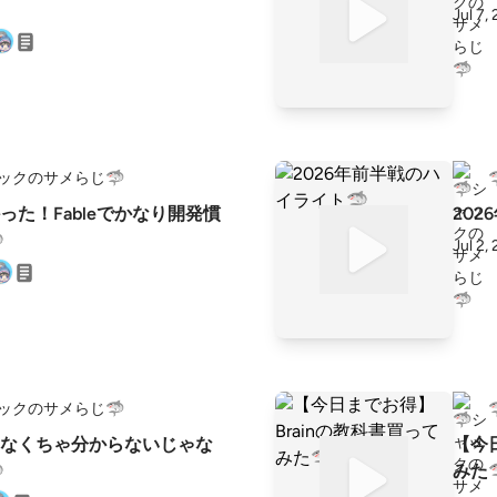
Jul 7,
ャックのサメらじ🦈
った！Fableでかなり開発慣
20

Jul 2,
ャックのサメらじ🦈
なくちゃ分からないじゃな
【今

みた