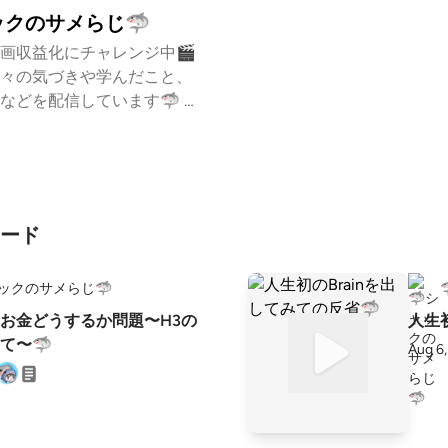
ックのサメらじ🦈
画収益化にチャレンジ中🎬
々の気づきや学んだこと、
どを配信しています🦈 ht
en.style/p/shack922?LesbRRJz
ード
ャックのサメらじ🦈
お金どうするか問題〜H3の
人生初
て〜🦈
Aug 6