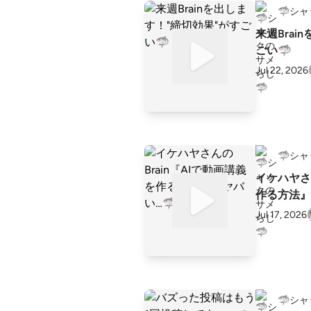
🦈シ
来週Brai
ごい🦈
Jul 22, 2026
🦈シ
イケハヤさん
作る方法』
Jul 17, 2026
🦈シ