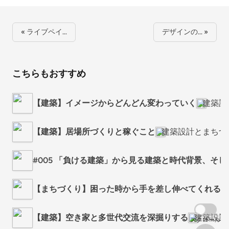
« ライブペイ…
デザインの… »
こちらもおすすめ
【建築】イメージからどんどん変わっていく
建築設
【建築】居場所づくりと稼ぐこと
建築設計とまちづ
#005 「負ける建築」から見る建築と時代背景、そ
【まちづくり】困った時から手を差し伸べてくれる
【建築】空き家と多世代交流を深掘りする
建築設計
スクロール