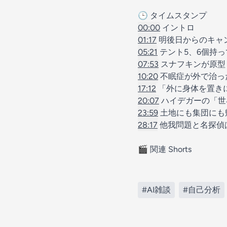
🕒 タイムスタンプ
00:00
イントロ
01:17
明後日からのキャ
05:21
テント5、6個持っ
07:53
スナフキンが原型
10:20
不眠症が外で治っ
17:12
「外に身体を置き
20:07
ハイデガーの「世
23:59
土地にも集団にも
28:17
他我問題と名探偵
🎬 関連 Shorts
#AI雑談
#自己分析