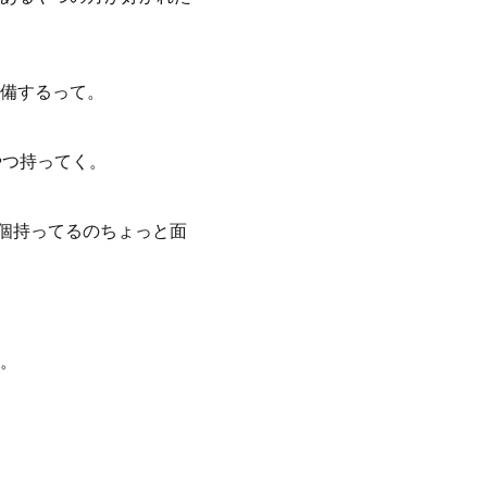
備するって。
やつ持ってく。
6個持ってるのちょっと面
。