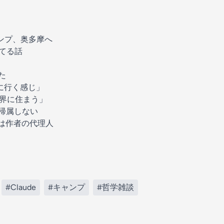
ンプ、奥多摩へ
てる話
た
に行く感じ」
界に住まう」
帰属しない
は作者の代理人
#Claude
#キャンプ
#哲学雑談