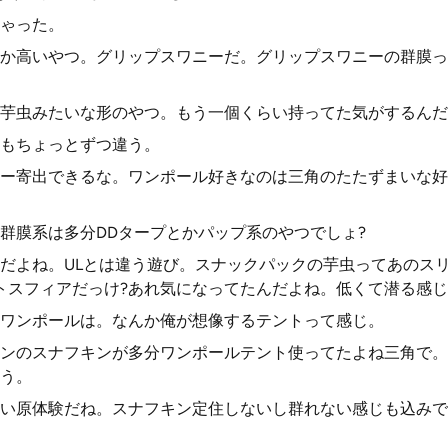
ゃった。
か高いやつ。グリップスワニーだ。グリップスワニーの群膜っ
芋虫みたいな形のやつ。もう一個くらい持ってた気がするんだ
もちょっとずつ違う。
ー寄出できるな。ワンポール好きなのは三角のたたずまいな好
群膜系は多分DDタープとかパップ系のやつでしょ?
だよね。ULとは違う遊び。スナックパックの芋虫ってあのス
トスフィアだっけ?あれ気になってたんだよね。低くて潜る感
ワンポールは。なんか俺が想像するテントって感じ。
ンのスナフキンが多分ワンポールテント使ってたよね三角で。
う。
い原体験だね。スナフキン定住しないし群れない感じも込みで