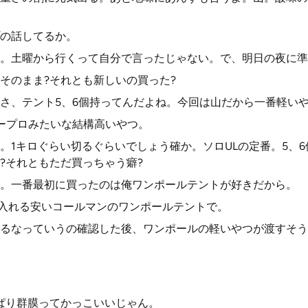
の話してるか。
。土曜から行くって自分で言ったじゃない。で、明日の夜に準
そのまま?それとも新しいの買った?
さ、テント5、6個持ってんだよね。今回は山だから一番軽い
ープロみたいな結構高いやつ。
。1キロぐらい切るぐらいでしょう確か。ソロULの定番。5、
?それともただ買っちゃう癖?
。一番最初に買ったのは俺ワンポールテントが好きだから。
らい入れる安いコールマンのワンポールテントで。
るなっていうの確認した後、ワンポールの軽いやつが渡すそう
ぱり群膜ってかっこいいじゃん。