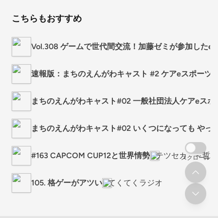
こちらもおすすめ
Vol.308 ゲームで世代間交流！加藤ゼミが参加したe
速報版：まちのえんがわキャスト #2 ケアeスポーツ
まちのえんがわキャスト#02 一般社団法人ケアeス
まちのえんがわキャスト#02 いくつになっても やっ
#163 CAPCOM CUP12と世界情勢
テツセカ ～哲学
スクロール
105. 格ゲーがアツい
てくてくラジオ