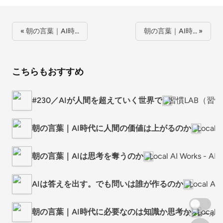
« 朝の言葉｜AI時…
朝の言葉｜AI時… »
こちらもおすすめ
#230／AIが人間を超えていく世界で
習慣LAB（習
朝の言葉｜AI時代に人間の価値は上がるのか
Local
朝の言葉｜AIは思考を奪うのか
Local AI Works
AIは答えを出す。でも問いは誰が作るのか
Local 
朝の言葉｜AI時代に必要なのは知識か思考か
Local
スクロール