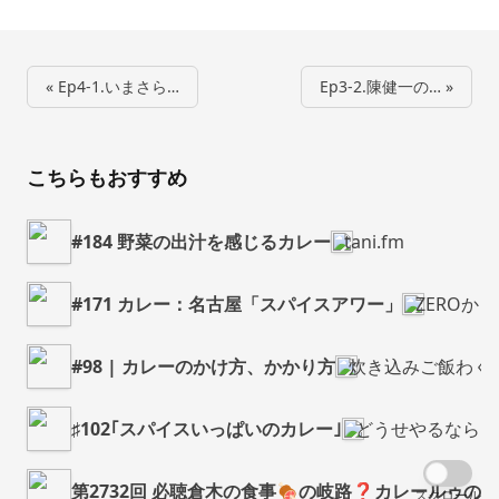
« Ep4-1.いまさら…
Ep3-2.陳健一の… »
こちらもおすすめ
#184 野菜の出汁を感じるカレー
tani.fm
#171 カレー：名古屋「スパイスアワー」
ZEROか
#98 | カレーのかけ方、かかり方
炊き込みご飯わく
♯102｢スパイスいっぱいのカレー｣
どうせやるならち
第2732回 必聴倉木の食事🍖の岐路❓カレールゥの話
スクロール