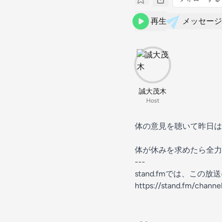
再生
メッセージ
誠大茂木
Host
体の意見を聴いて昨日は
体が休みを求めたら全力
---
stand.fmでは、こ
https://stand.fm/chan