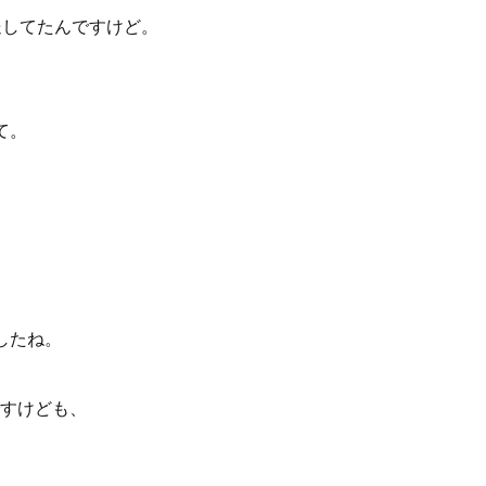
送してたんですけど。
て。
したね。
すけども、