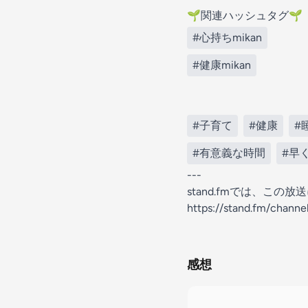
🌱関連ハッシュタグ🌱
#心持ちmikan
#健康mikan
#子育て
#健康
#
#有意義な時間
#早
---
stand.fmでは、こ
https://stand.fm/chan
感想