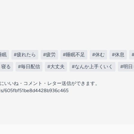
睡眠
#疲れたら
#疲労
#睡眠不足
#休む
#休息
く寝る
#毎日配信
#大丈夫
#なんか上手くいく
#明日
の放送にいいね・コメント・レター送信ができます。
nels/605fbf51be8d4428b936c465