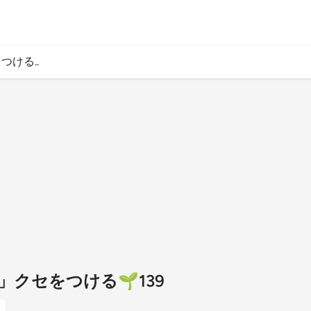
ける..
クセをつける🌱139