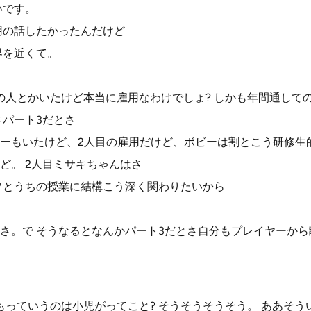
いです。
用の話したかったんだけど
界を近くて。
の人とかいたけど本当に雇用なわけでしょ? しかも年間通して
さパート3だとさ
ーもいたけど、2人目の雇用だけど、ボビーは割とこう研修生
ど。 2人目ミサキちゃんはさ
フとうちの授業に結構こう深く関わりたいから
さ。で そうなるとなんかパート3だとさ自分もプレイヤーか
もっていうのは小児がってこと? そうそうそうそう。 ああそ