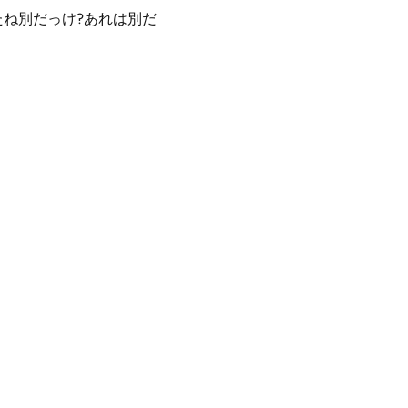
たね別だっけ?あれは別だ