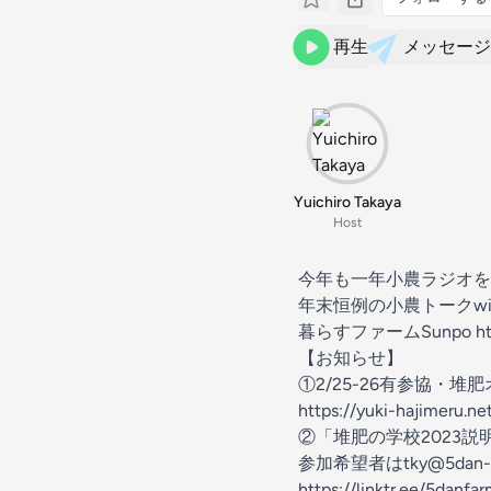
再生
メッセージ
Yuichiro Takaya
Host
今年も一年小農ラジオを
年末恒例の小農トークwith
暮らすファームSunpo https
【お知らせ】
①2/25-26有参協・
https://yuki-hajimeru.n
②「堆肥の学校2023説明会
参加希望者はtky@5dan-
https://linktr.ee/5danfa