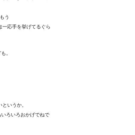
あもう
は一応手を挙げてるぐら
ども。
。
いというか。
あいろいろおかげでねで