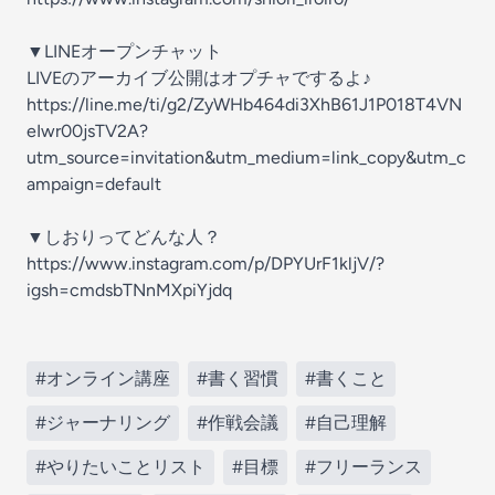
▼LINEオープンチャット
LIVEのアーカイブ公開はオプチャでするよ♪
https://line.me/ti/g2/ZyWHb464di3XhB61J1P018T4VN
eIwr00jsTV2A?
utm_source=invitation&utm_medium=link_copy&utm_c
ampaign=default
▼しおりってどんな人？
https://www.instagram.com/p/DPYUrF1kljV/?
igsh=cmdsbTNnMXpiYjdq
#オンライン講座
#書く習慣
#書くこと
#ジャーナリング
#作戦会議
#自己理解
#やりたいことリスト
#目標
#フリーランス