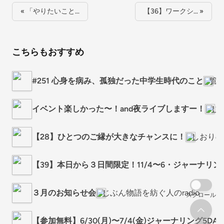
« 「やりたいこと…
【36】ワークシ… »
こちらもおすすめ
#251 心身を病み、孤独だった中学生時代のこと
管
イベント楽しかった〜！and夜ライブしますー！
じぶ
【28】ひとつのご縁が大きなチャンスに！
しおりの
【39】本日から３日間限定！11/4〜6・ジャーナリング
３月のお知らせ会
じぶん物語を紡ぐ人のradio
スクロール
【参加無料】6/30(月)〜7/4(金)ジャーナリング5D