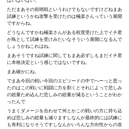
はいはいはい。
ただまあその前哨戦というわけでもないですけどねまあ
試練というかね攻撃を受けたのは極楽さんっていう展開
ですからね。
どうなんですかね極楽さんがある程度受けた上でイチ君
が鳥として試練を受けみたいなそういう展開になるんで
しょうかねこれはね。
まあそうですね試練に関してもまあ必ずしもまだイチ君
に本格決定という感じではないですね。
まあ確かにね。
でまあ今回の戦い今回のエピソードの中でへーっと思っ
たのはこの戦いに戦闘に力を割くとそれによって悲しみ
の総量ため込んだ悲しみの総量が減るということがわか
ったんで
うまくダメージを合わせて何とかこの戦いの方に持ち込
めば悲しみの総量も減りますしなんか最終的には試練に
も有利になりそうですしなんかいろんな方向性からの攻