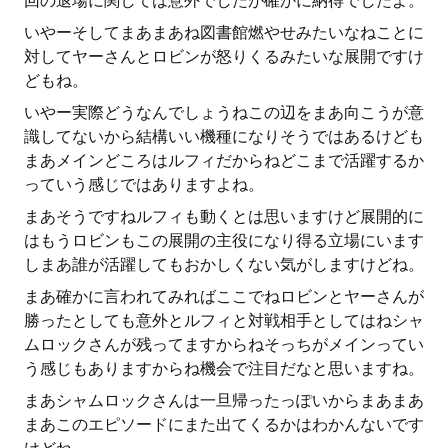
回の退場に関しては意外でしたが確かに納得でしたよ。
いやーそしてまあまあね図書館燃やせみたいなねことに
対してヤーさんとロビンが怒りくるみたいな展開ですけ
どもね。
いやー実際どうなんでしょうねこの辺をまあ向こうが意
識してないから結構いい機種になりそうではあるけども
まあメインどころはルフィだからねどこまで活躍するか
っていう感じではありますよね。
まあそうですねルフィも動くとは思いますけど展開的に
はもうロビンもこの展開の主役になり得る立場にいます
しまあ誰が活躍してもおかしくない気がしますけどね。
まあ確かに言われてみればここでねロビンとヤーさんが
勝ったとしても意外とルフィと対戦相手としてはねシャ
ムロックさんが残ってますからねそっちがメインってい
う感じもありますからね機会で注目だなと思いますね。
まあシャムロックさんは一旦帰ったっぽいからまあまあ
まあこのエピソードにまた出てくるかはわかんないです