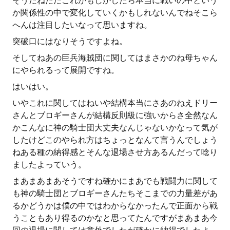
そうだねただこれがもしかしたら本当に戦いの中という
か関係性の中で変化していくかもしれないんでねそこら
へんは注目したいなって思いますね。
突破口にはなりそうですよね。
そしてねあの巨兵海賊団に関してはまさかのね母ちゃん
にやられるって展開ですね。
はいはい。
いやこれに関してはねいや結構本当にさあのねえドリー
さんとブロギーさんが結構反則級に強いからさ全然なん
かこんなに神の騎士団大丈夫なんじゃないかなって気が
したけどこのやられ方はちょっとなんて言うんでしょう
ねある種の納得感とそんな退場させ方あるんだって唸り
ましたよっていう。
まあまあまあそうですね確かにまあでも戦闘力に関して
も神の騎士団とブロギーさんたちそこまでの力量差があ
るかどうかは僕の中ではわからなかったんで正面から戦
うこともあり得るのかなと思ってたんですがまあまあ今