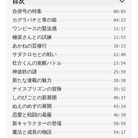
目次
合併号の特集
00:05
カグラバチと青の箱
04:23
ワンピースの緊迫感
11:17
極楽さんとの試練
11:53
あかねの芸修行
18:13
サダクロセとの戦い
22:48
壮介くんの覚醒バトル
23:54
神波鉄の謎
25:59
新たな連載の魅力
28:38
ナイスプリズンの冒険
35:32
しのびごとの新展開
40:37
ぬえのめずの展開
43:14
恋愛と戦闘の葛藤
46:39
新キャラクターの登場
50:59
魔法と成長の物語
54:17