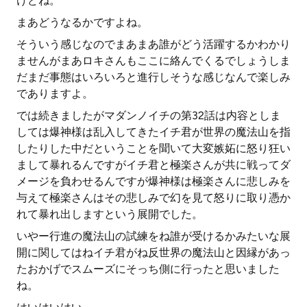
けどね。
まあどうなるかですよね。
そういう感じなのでまあまあ誰がどう活躍するかわかり
ませんがまあロキさんもここに絡んでくるでしょうしま
だまだ事態はいろいろと進行しそうな感じなんで楽しみ
でありますよ。
では続きましたがマダンノイチの第32話は内容としま
しては爆神様は乱入してきたイチ君が世界の魔法山を指
したりした中だということを聞いて大変嫉妬に怒り狂い
まして暴れるんですがイチ君と極楽さんが共に戦ってダ
メージを負わせるんですが爆神様は極楽さんに悲しみを
与えて極楽さんはその悲しみで幻を見て怒りに取り憑か
れて暴れ出しますという展開でした。
いやー行進の魔法山の試練をね誰が受けるかみたいな展
開に関してはねイチ君がね反世界の魔法山と因縁があっ
たおかげでスムーズにそっち側に行ったと思いました
ね。