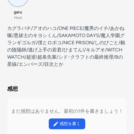
garu
Host
カグラバチ/アオのハコ/ONE PIECE/魔男のイチ/あかね
噺/悪祓士のキヨシくん/SAKAMOTO DAYS/魔人学園グ
ランギゴルガ/僕とロボコ/NICE PRISON/しのびごと/鵺
の陰陽師/逃げ上手の若君/ひまてん!/キルアオ/WITCH
WATCH/超巡!超条先輩/シド･クラフトの最終推理/Bの
星線/エンバーズ/目次とか
感想
まだ感想はありません。最初の1件を書きましょう！
感想を書く