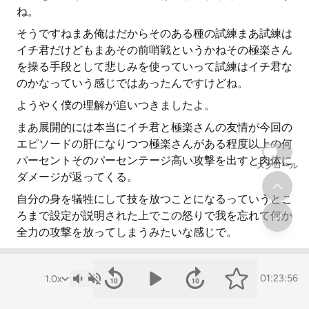
ね。
そうですねまあ俺はだからそのある種の試練まあ試練は
イチ君だけどもまあその前哨戦というかねその極楽さん
を操る手段として悲しみを使っていって試練はイチ君な
のかなっていう感じではあったんですけどね。
ようやく僕の理解が追いつきましたよ。
まあ展開的には本当にイチ君と極楽さんの友情が今回の
エピソードの肝になりつつ極楽さんがある程度以上の何
パーセントそのパーセンテージ高い攻撃を出すと肉体に
スクロール
ダメージが返ってくる。
自分の身を犠牲にして技を放つことになるっていうとこ
ろまで設定が説明された上でこの怒りで我を忘れて何か
全力の攻撃を放ってしまうみたいな感じで。
戦っても倒しても何にしても極楽さんがやばいことにな
ってしまうというところまでのお膳立てができたんでこ
01:23:56
こでイチ君の友情が改めて示されるようなそういった展
開になりそうなのはまずは熱いなという感じで楽しみで