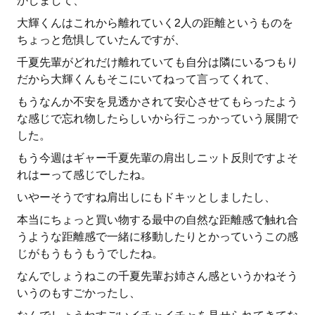
かしまして、
大輝くんはこれから離れていく2人の距離というものを
ちょっと危惧していたんですが、
千夏先輩がどれだけ離れていても自分は隣にいるつもり
だから大輝くんもそこにいてねって言ってくれて、
もうなんか不安を見透かされて安心させてもらったよう
な感じで忘れ物したらしいから行こっかっていう展開で
した。
もう今週はギャー千夏先輩の肩出しニット反則ですよそ
れはーって感じでしたね。
いやーそうですね肩出しにもドキッとしましたし、
本当にちょっと買い物する最中の自然な距離感で触れ合
うような距離感で一緒に移動したりとかっていうこの感
じがもうもうもうでしたね。
なんでしょうねこの千夏先輩お姉さん感というかねそう
いうのもすごかったし、