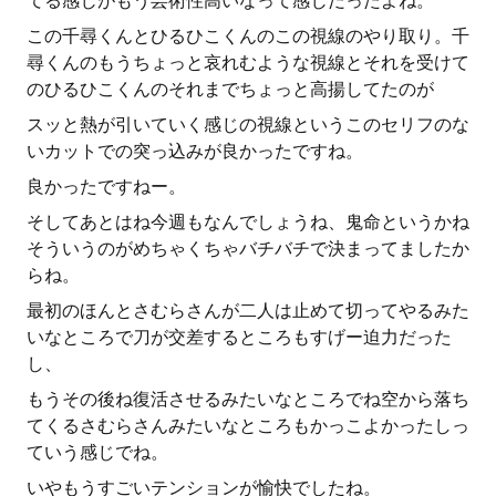
てる感じがもう芸術性高いなって感じだったよね。
この千尋くんとひるひこくんのこの視線のやり取り。千
尋くんのもうちょっと哀れむような視線とそれを受けて
のひるひこくんのそれまでちょっと高揚してたのが
スッと熱が引いていく感じの視線というこのセリフのな
いカットでの突っ込みが良かったですね。
良かったですねー。
そしてあとはね今週もなんでしょうね、鬼命というかね
そういうのがめちゃくちゃバチバチで決まってましたか
らね。
最初のほんとさむらさんが二人は止めて切ってやるみた
いなところで刀が交差するところもすげー迫力だった
し、
もうその後ね復活させるみたいなところでね空から落ち
てくるさむらさんみたいなところもかっこよかったしっ
ていう感じでね。
いやもうすごいテンションが愉快でしたね。