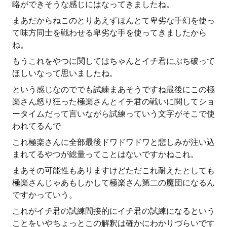
略ができそうな感じにはなってきましたね。
まあだからねこのとりあえずほんとて卑劣な手幻を使っ
て味方同士を戦わせる卑劣な手を使ってきましたから
ね。
もうこれをやつに関してはちゃんとイチ君にぶち破って
ほしいなって思いましたね。
という感じなのででも試練まあそうですね最後にこの極
楽さん怒り狂った極楽さんとイチ君の戦いに関してショ
ータイムだって言いながら試練っていう文字がそこで使
われてるんで
これ極楽さんに全部最後ドワドワドワと悲しみが注い込
まれてるやつが総量ってことはないですかねこれ。
まあその可能性もありますけどただこれ耐えたとしても
極楽さんじゃあもしかして極楽さん第二の魔団になるん
ですかっていう。
これがイチ君の試練間接的にイチ君の試練になるという
ことをいやちょっとこの解釈は確かにわかりづらいです