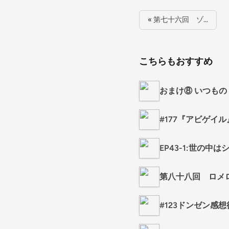
« 第七十六回 ゾ…
こちらもおすすめ
おまけ⑧ いつも
#177『アビゲイ
EP43-1:世の
第八十八回 ロメロ
#123ドンゼン感想後編 