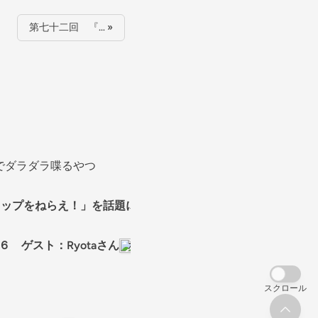
第七十二回 『… »
でダラダラ喋るやつ
「トップをねらえ！」を話題にするパラレルラジオ
在宅ワークF
 ゲスト：Ryotaさん
ポイエティークRADIO
スクロール