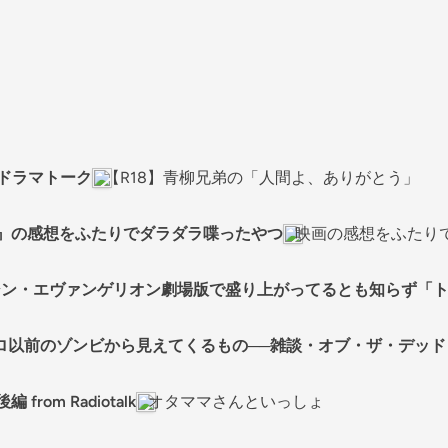
のドラマトーク
【R18】青柳兄弟の「人間よ、ありがとう」
ル』の感想をふたりでダラダラ喋ったやつ
映画の感想をふたり
中はシン・エヴァンゲリオン劇場版で盛り上がってるとも知らず
以前のゾンビから見えてくるもの──雑談・オブ・ザ・デッド６
from Radiotalk
オタママさんといっしょ