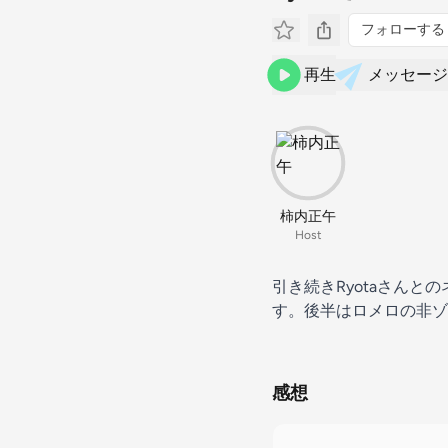
フォローする
再生
メッセージ
柿内正午
Host
引き続きRyotaさん
す。後半はロメロの非ゾ
感想