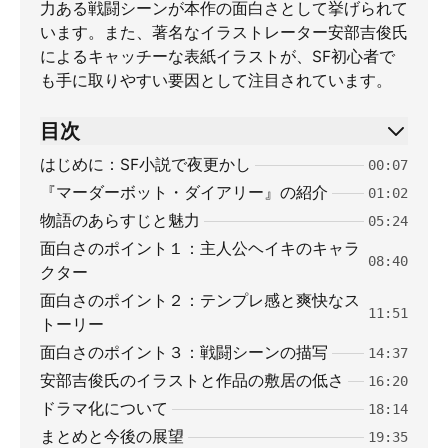
力ある戦闘シーンが本作の面白さとして挙げられて
います。また、著名なイラストレーター安部吉俊氏
によるキャッチーな表紙イラストが、SF初心者で
も手に取りやすい要因として注目されています。
目次
はじめに：SF小説で夜更かし
00:07
『マーダーボット・ダイアリー』の紹介
01:02
物語のあらすじと魅力
05:24
面白さのポイント１：主人公ヘイキのキャラ
08:40
クター
面白さのポイント２：テンプレ感と爽快なス
11:51
トーリー
面白さのポイント３：戦闘シーンの描写
14:37
安部吉俊氏のイラストと作品の敷居の低さ
16:20
ドラマ化について
18:14
まとめと今後の展望
19:35