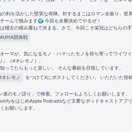
チ
地の利を活かした堅実な布陣。対するまこはロマン全振り、世界
チームで挑みます🌍 今回も全勝決めてやるぜ！
負は稽古の積み重ねで決まる。さて、今回こそ栄冠はどちらの
#UMA団体戦
オーマが、気になるモノ・ハマったモノを持ち寄ってワイワイ
り』（#オレモノ）。
知ってたらもっと楽しい。 そんな番組を目指しています。
#オレモノ
をつけてXにポストしてください。 いただいた投
レ達のモノ語り」で検索。フォローもよろしくお願いします。
tifyをはじめApple Podcastsなど主要なポッドキャストア
くお願いします。