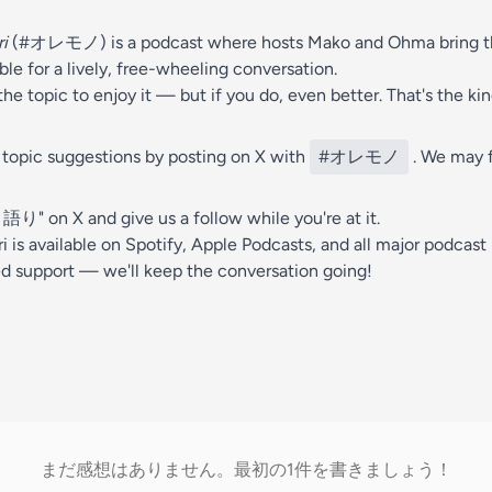
i
(#オレモノ) is a podcast where hosts Mako and Ohma bring the
ble for a lively, free-wheeling conversation.
he topic to enjoy it — but if you do, even better. That's the ki
 topic suggestions by posting on X with
#オレモノ
. We may 
on X and give us a follow while you're at it.
 is available on Spotify, Apple Podcasts, and all major podcast 
ed support — we'll keep the conversation going!
まだ感想はありません。最初の1件を書きましょう！