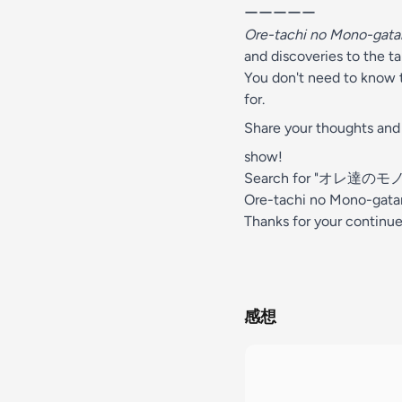
ーーーーー
Ore-tachi no Mono-gatar
and discoveries to the ta
You don't need to know t
for.
Share your thoughts and
show!
Search for "オレ達のモノ語り" 
Ore-tachi no Mono-gatari
Thanks for your continu
感想