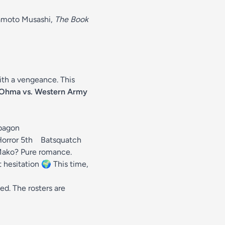
moto Musashi,
The Book
ith a vengeance. This
 Ohma vs. Western Army
bagon
orror 5th Batsquatch
 Mako? Pure romance.
hesitation 🌍 This time,
ed. The rosters are