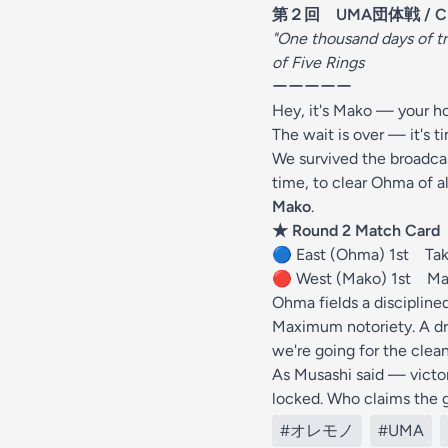
第２回 UMA団体戦 / Crypti
"One thousand days of tra
of Five Rings
ーーーーー
Hey, it's Mako — your h
The wait is over — it's 
We survived the broadcas
time, to clear Ohma of al
Mako
.
★ Round 2 Match Card
🔵 East (Ohma) 1st T
🔴 West (Mako) 1st Ma
Ohma fields a discipline
Maximum notoriety. A dr
we're going for the clea
As Musashi said — victor
locked. Who claims the 
#オレモノ
#UMA