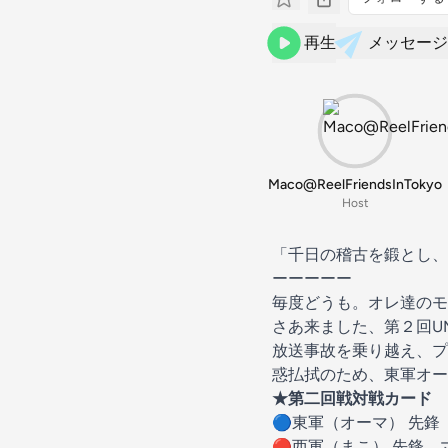
再生
メッセージ
Maco@ReelFriendsInTokyo
Host
「千日の稽古を鍛とし、
ーーーーー
毎度どうも。オレ達のモ
さあ来ました、第２回UM
放送事故を乗り越え、プ
惑払拭のため、東軍オー
★第二回戦対戦カード
🔵東軍（オーマ） 先鋒
🔴西軍（まこ） 先鋒