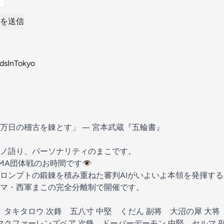
を送信
万日の稽古を錬とす」 ― 宮本武蔵『五輪書』
ノ語り、パーソナリティのまこです。
A団体戦のお時間です👁️
ロンプトの鍛錬を積み重ねた審判AIがいよいよ本領を発揮する
マ・西軍まこの完全分離制で開催です。
 タキタロウ 次鋒 五八寸 中堅 くだん 副将 大沼の犀 大将
 マクファーレンズベア 次鋒 ドーバーデーモン 中堅 セルマ