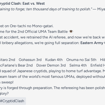
d Clash: East vs. West
ining to forge; ten thousand days of training to polish."
― Miya
ost on Ore-tachi no Mono-gatari.
time for the 2nd Official UMA Team Battle 👁️
t accident, we retrained the AI referee, and now we're back w
l bribery allegations, we're going full separation:
Eastern Army
akitaro 2nd Gohassun 3rd Kudan 4th Onuma no Sai 5th Hi
cFarlane's Bear 2nd Dover Demon 3rd Selma 4th Enfield H
d squad of Japanese cryptids, playing to home turf advantage.
eam team of the world's most famous UMAs, deployed without 
n sweep!
y is forged through preparation. The refereeing has been polish
glory?
#CryptidClash