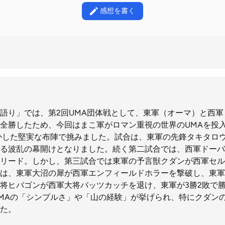
感想を書く
語り」では、第2回UMA団体戦として、東軍（オーマ）と西
全勝したため、今回はまこ軍がロマン重視の世界のUMAを投
かした堅実な布陣で挑みました。試合は、東軍の先鋒タキタロ
る波乱の幕開けとなりました。続く第二試合では、西軍ドーバ
リード。しかし、第三試合では東軍の予言獣クダンが西軍セル
は、東軍大沼の犀が西軍エンフィールドホラーを撃破し、東軍
将ヒバゴンが西軍大将バッツカッチを退け、東軍が3勝2敗で
MAの「シンプルさ」や「山の経験」が挙げられ、特にクダン
た。