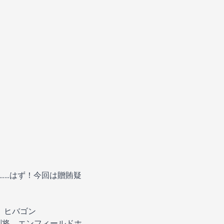
……はず！今回は贈賄疑
 ヒバゴン
 副将 エンフィールドホ