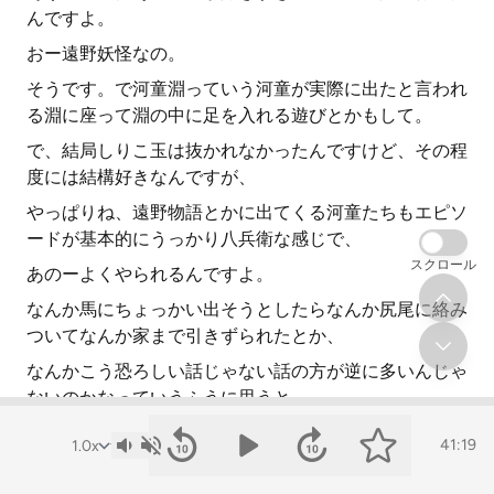
んですよ。
おー遠野妖怪なの。
そうです。で河童淵っていう河童が実際に出たと言われ
る淵に座って淵の中に足を入れる遊びとかもして。
で、結局しりこ玉は抜かれなかったんですけど、その程
度には結構好きなんですが、
やっぱりね、遠野物語とかに出てくる河童たちもエピソ
ードが基本的にうっかり八兵衛な感じで、
スクロール
あのーよくやられるんですよ。
なんか馬にちょっかい出そうとしたらなんか尻尾に絡み
ついてなんか家まで引きずられたとか、
なんかこう恐ろしい話じゃない話の方が逆に多いんじゃ
ないのかなっていうふうに思うと、
なんかそういうなんていうのかな、ちょっとこう角度の
41:19
違う未確認生物的な感じで、