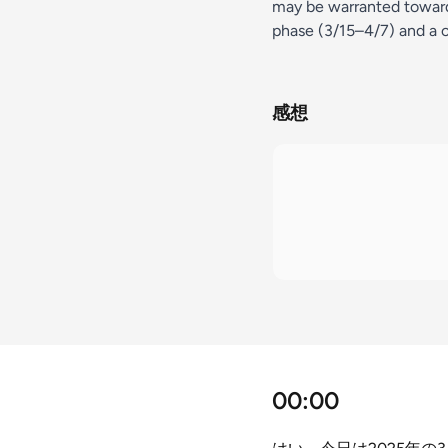
may be warranted towards
phase (3/15–4/7) and a c
感想
00:00