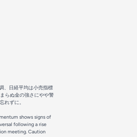
軟調、日経平均は小売指標
まらぬ金の強さにやや警
を忘れずに。
momentum shows signs of
ersal following a rise
ision meeting. Caution