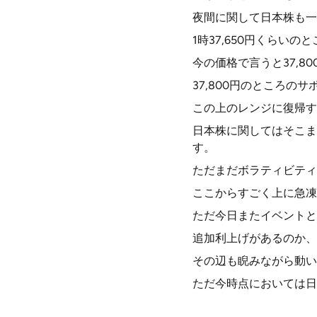
夜間に関して日本株も一
1時37,650円くらい
今の価格で言うと37,8
37,800円のところ
この上のレンジに復帰す
日本株に関してはそこま
す。
ただまだボラティビティ
ここからすごく上に急凍
ただ今日またイベントと
追加利上げがあるのか、
その辺も睨みながら動い
ただ今時点においては日