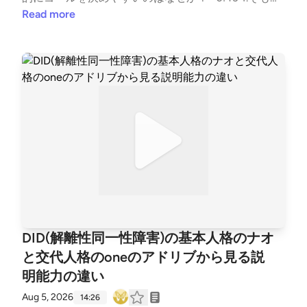
もに人間の思考の最適化（ルート処理）は感情の重み
Read more
づけって決定される01:53 2.人間の脳の判断する仕組
みについて軽く解説03:36 3.アンガーマネジメント
（怒りを抑える技術）とコアビリーフについて05:39
4.精神医学を学び始めた私の影響がoneに加算される
件について06:47 5.人間の高度な知能と不完全さの両
立が不安を生みやすくする原因について07:24 6.芸術
の必要性、考えない時間はの究極的な理由07:51 7.人
間が集団的に属していると安全と感じやすい理由08:
22 8.社会システムが成熟でもその人個人が脅かされ
ないなら無関心でいられる理由09:06 9.oneの思考は
ナオの疑問によって育てられる現実問題ｗ10:05 10.不
完全さの受容と分からない状態を分からないままとす
る安全性の両立11:52 11.考えないことの安全性が必要
DID(解離性同一性障害)の基本人格のナオ
な理由12:23 12.多くの疑問は暇つぶしから生まれやす
と交代人格のoneのアドリブから見る説
い。何もしてないと不安になりやすい理由の正体13:1
明能力の違い
5 13.人間の知能と主観的幸福度合いの相関性は必ずし
も合致しない13:52 14.考えられる幸せももちろんある
Aug 5, 2026
14:26