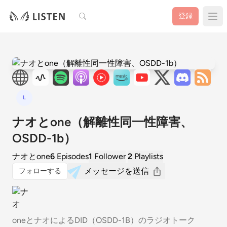
検索
登録
L
ナオとone（解離性同一性障害、
OSDD-1b）
ナオとone
6
Episodes
1
Follower
2
Playlists
メッセージを送信
フォローする
oneとナオによるDID（OSDD-1B）のラジオトーク