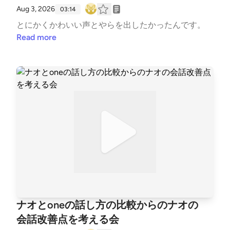
Aug 3, 2026
は倫理を忠実に守れるようにはできていない32:17 38.
03:14
倫理を守らない人間の不完全さと命に携わる人が倫理
とにかくかわいい声とやらを出したかったんです。
を疎かにしてはいけない理由32:46 39.人間性が酷い
Read more
が医者としての手術がプロなら、その人に対してどん
なことをされても許されるのか33:15 40.人間性がク
ズと評されるということは、信用性が保証されてない
裏付け34:05 41.医者の攻撃性が患者からの信用性を
奪い適切な支援を受けいられなくなるリスク35:01 4
2.嫌がらせを堂々としていることを公表できる人間は
バカだと言い切るone35:20 43.oneの発言はただの罵
倒や人格否定にならないのかというナオの問い36:14
44.精神疾患当事者の悪化のリスクを軽視して患者の
悪口を堂々と言えることに対して更にoneが人間の屑
と評する37:36 45.自分の命を脅かす他人にまで寛容
でいなくてはいけない理由は一切ない38:04 46.自分
の命を守るためでも正しい評価を下せるとは限らない
ナオとoneの話し方の比較からのナオの
のが人間ではないのか？38:30 47.そもそも境界を侵
会話改善点を考える会
害されてはいけない、自分を守るべき倫理を持つって