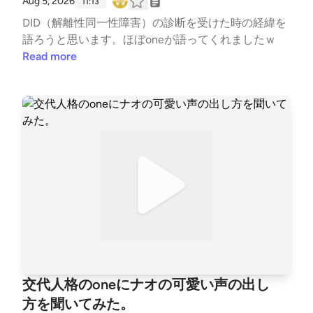
Aug 5, 2026
11:13
6.しかし、極端な寛容さを持つことでも、人間は自滅
DID（解離性同一性障害）の診断を受けた時の経緯を
することがあるｗ23:35 27.寛容さを適度に維持する
語ろうと思います。ほぼoneが語ってくれましたｗ
には、境界線と責任範囲の明確さが必要23:56 28.人
Read more
間の不完全さがある限り、個人の能力ですべての判断
を適正にできないのでは？24:46 29.改善サイクルを
何度も繰り返す人間の能力の高さは、難しい問題を解
けてしまう危険性がある25:55 30.自分ができること
とできないことを見分ける判断能力の実現性ｗ26:30
31.AIはルール（条件）で回答の主鶴欲を決めるが、
膨大なルールを決める必要がある27:52 32.自然な会
話が生まれやすいAIが危険な理由ｗ28:50 33.AIは正
確性を追求しても分からないことを分からない、分か
らないことを定義づける時点で、人間の学習データか
ら分からないという情報を見つけないといけないから
29:26 34.技術的に難しいですと言えるのは学習デー
タがあるからｗ29:38 35.AIが人間から学べないのは
感性。感情は個人の経験から生まれるため30:00 36.A
交代人格のoneにナオの可愛い声の出し
Iの強みはプログラミング的思考、AIや人に対してで
方を聞いてみた。
きないことを見抜ける強さが必要な理由31:57 37.人間