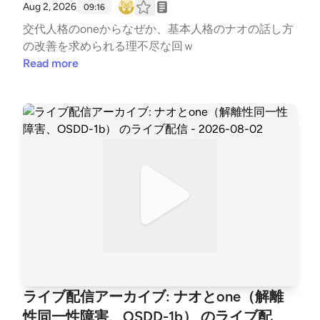
ことは誰にでもできることなのか？39:07 48.社会的
Aug 2, 2026
09:16
不利な立場にいる人や、障害や判断能力が病気で脅か
交代人格のoneからなぜか、基本人格のナオの話し方
される人が自分の能力で守れるという保証はあるの
の改善を求められる理不尽な回ｗ
か？39:50 49.自分ができる、考えられることを人に
Read more
押し付けることの危険性とは40:11 50.oneが持てない
ナオのの中にある倫理の重要性について40:29 51.間
違いを受け入れて誠実に返せる人間の素直さを評価す
るone41.11 52.結論：ナオはoneにとって芸術であり
癒しであった
ライブ配信アーカイブ: ナオとone（解離
性同一性障害、OSDD-1b） のライブ配