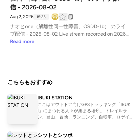
信 - 2026-08-02
Aug 2, 2026
15:25
ナオとone（解離性同一性障害、OSDD-1b） のライ
ブ配信 - 2026-08-02 Live stream recorded on 2026-
08-02 20:02:15 (JST)グダグダ共意識でやり取りして
Read more
いる姿を見せます。
こちらもおすすめ
IBUKI STATION
ここはアウトドア向けGPSトラッキング「IBUK
I」にまつわる人々が集まる場所。 トレイルラ
ン、登山、冒険、ランニング、自転車、ロゲイ
ニング、、 スタイルは数あれど、共通している
のは自然を楽しみ、そして人とのつながりも楽
シットとシッポ
しむ姿勢。 自然を目一杯楽しみ、苦しみなが