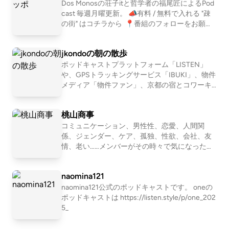
ら、人と接する喜びにも気付く。 アウトドアを
Dos Monosの荘子itと哲学者の福尾匠によるPod
満喫するみなさんが、ほっとできるIBUKI STATI
cast 毎週月曜更新。 📣有料 / 無料で入れる "疎
ONです。 IBUKI https://ibuki.run/ 近藤淳也 IBU
の街" はコチラから ⁠ 📍番組のフォローをお願い
KIを提供する株式会社OND代表。ポッドキャス
します https://linktr.ee/shitshippo 📍X シットと
トプラットフォーム「LISTEN」も展開 桑原佑輔
シッポ @shitshippo 荘子it @ZoZhit 福尾匠 @tw
jkondoの朝の散歩
OND所属。IBUKI事業担当営業・テクニカルデ
eetingtakumi 📩シットとシッポへの問い合わせ
ィレクター 中川和美 OND所属。IBUKI担当。ト
はコチラ
ポッドキャストプラットフォーム「LISTEN」
レイルランナー
や、GPSトラッキングサービス「IBUKI」、物件
メディア「物件ファン」、京都の宿とコワーキ
ング施設「UNKNOWN KYOTO」を運営する近
藤淳也（jkondo）が、朝の散歩をしたりしなが
桃山商事
ら、日々の出来事や考えたことを語ります。
コミュニケーション、男性性、恋愛、人間関
係、ジェンダー、ケア、孤独、性欲、会社、友
情、老い……メンバーがその時々で気になったテ
ーマを１つ設定して、モヤモヤを言語化してい
くNEOな座談Podcastです。2011〜2016年「二
naomina121
軍ラジオ」(ApplePodcast)、2017〜2024年「恋
愛よももやまばなし」(ニコ生→Podcast)を配信
naomina121公式のポッドキャストです。 oneの
していました。清田隆之(文筆業)、森田(会社
ポッドキャストは https://listen.style/p/one_202
員)、ワッコ(会社員)、さとう(会社員)の４人で
5_
お届けします。