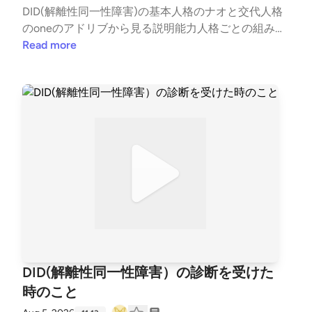
が・・・14:13 15.どんなに有能でも活かせる環境を見
DID(解離性同一性障害)の基本人格のナオと交代人格
極める能力はランダムであり、人間が必ずしもコント
のoneのアドリブから見る説明能力人格ごとの組み立
ロールできるとは限らない14:38 16.究極の仕事主義
て方を見ていきます。
Read more
は、常に正解に追われ改善サイクルから逃れられない
罠14:47 17.成果を求めない仕事は退屈になりやすい、
その環境を受けいられる自己受容も影響する15:24 18.
責任ある役職に就けば本当に幸せになれるのか？責任
の比重と仕事の束縛16:07 19.仕事のみを追求する危険
性と仕事以外の「癒し」を持つ保険について17:16 20.
極端な効率主義は改善要求を常に求め続ける17:56 21.
良質な思考は、考えすぎないことやメンタルに直結す
る19:19 22.仕事は生きていく以上必要だが、仕事を失
った機関に楽しめる趣味は必要20:19 23.意味がないと
人間は生きていけないとするなら、役に立たないとい
う意味は生きることを阻害してないか？21:28 24.白
黒思考の究極の地点は自分は存在しなくてもいい、な
ぜなら役に立たないと迷惑だからという価値観が生ま
DID(解離性同一性障害）の診断を受けた
れやすいから危険21:52 25.人間は危険なのに白黒思考
時のこと
や完璧主義を身に付けてしまうかの理由考察23:23 2