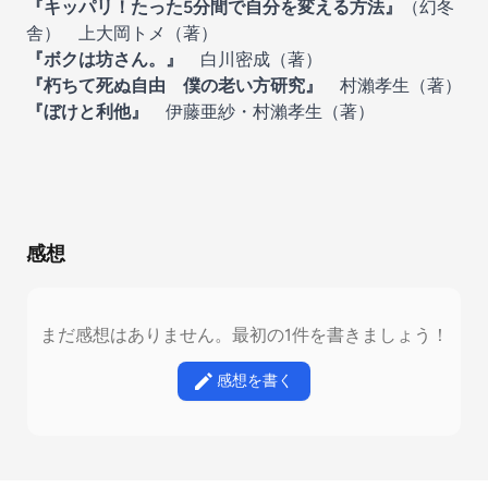
『キッパリ！たった5分間で自分を変える方法』
（
幻冬
舎
） 上大岡トメ（著）
『ボクは坊さん。』
白川密成（著）
『朽ちて死ぬ自由 僕の老い方研究』
村瀨孝生（著）
『ぼけと利他』
伊藤亜紗・村瀨孝生（著）
感想
まだ感想はありません。最初の1件を書きましょう！
感想を書く