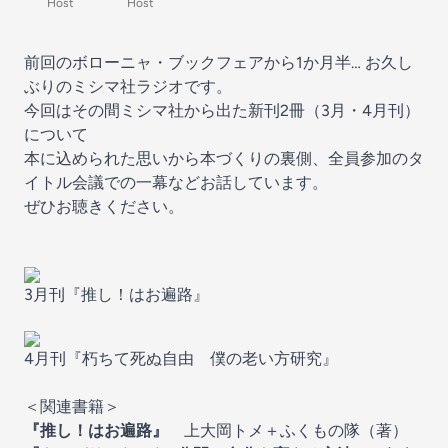
Host
Host
前回のボローニャ・ブックフェアから1か月半… お久し
ぶりのミシマ社ラジオです。
今回はその間ミシマ社から出た新刊2冊（3月・4月刊）
について
本に込められた思いから本づくりの裏側、全員参加のタ
イトル会議での一幕などお話しています。
ぜひお聴きください。
3月刊『推し！はお遍路』
4月刊『朽ちて死ぬ自由 僕の老い方研究』
＜関連書籍＞
『推し！はお遍路』
上大岡トメ＋ふくもの隊（著）