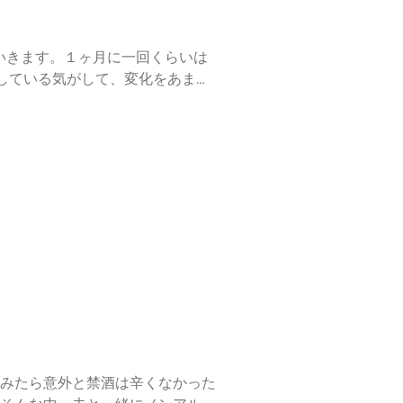
いきます。１ヶ月に一回くらいは
している気がして、変化をあまり
録などできる余裕もなく、実家に
って大変だったんですよね〜。そ
本の大学で働く生物分野の若手研究者
form) (https://forms.gle/stpY
//note.com/mamaken_hachi)姉妹番
みたら意外と禁酒は辛くなかった