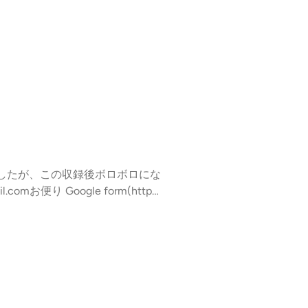
したが、この収録後ボロボロにな
mお便り Google form(http
)note (https://note.com/mamake
歳児 #産休 #保育園 #慣らし保育