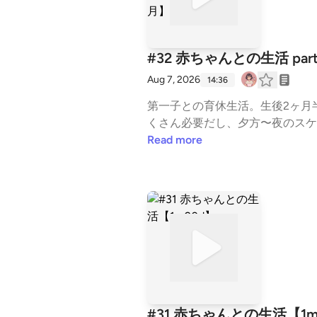
#32 赤ちゃんとの生活 p
Aug 7, 2026
14:36
第一子との育休生活。生後2ヶ月
くさん必要だし、夕方〜夜のスケ
寝てくれない子でした。でも、た
Read more
日もないし、慣れてないことばっ
ものスリーパー ：エルゴポーチ Jersey Sleep
ジャージースリーピングバッグ 1.0 TOG 3-12M (amazon)BabyGoo ベビーモニター ※wifi接続なし (amazon)******はち▷日本の大
学で働く生物分野の若手研究者（産休中）(aud
le form) (https://forms.gle/stp
e.com/mamaken_hachi)姉妹番
#31 赤ちゃんとの生活【1m