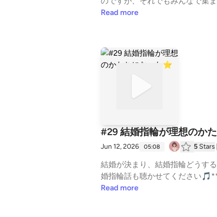
のですが、それでもみんなで集ま
ールビール探しをしていました。
Read more
飲料アサヒ ドライゼロキリン 零
リーンズフリー龍馬1865コロナ セロFr
ン＆ライム #科学系ポッドキャ
を召喚しました#3 男の人ってど
野の若手研究者（産休中）(audio-technic
s://forms.gle/stpYA39rNeXR1FQi
en_hachi)姉妹番組「 ひよっこ研究者
#29 結婚指輪が理想のか
Jun 12, 2026
5
Stars
05:08
結婚が決まり、結婚指輪どうする
婚指輪話も聴かせてください🎵****
Google form(https://forms.gle/
Read more
ote.com/mamaken_hachi)