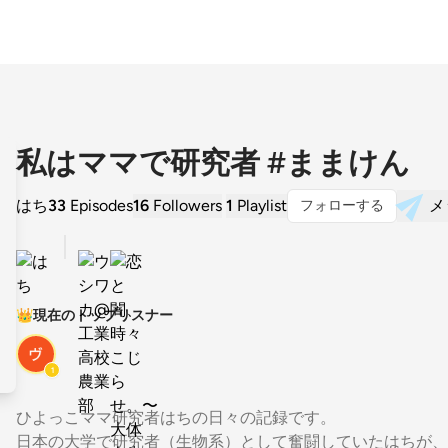
私はママで研究者 #ままけん
はち
33
Episodes
16
Followers
1
Playlist
メ
フォローする
👑
現在のトップリスナー
1
ひよっこママ研究者はちの日々の記録です。
日本の大学で研究者（生物系）として奮闘していたはちが、