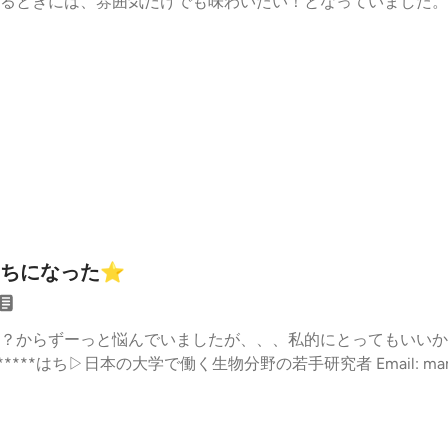
るときには、雰囲気だけでも味わいたい！となっていました。
あくまで私好みだったノンアルコールビールなどの飲料を紹介
ICHI（ゼロイチ）バドワイザー ゼロサントリー オールフリー
ee Damm Tostada Non-Alcoholic Beerワインの休日 
ストの日共通テーマ「アルコール」ホスト 工業高校農業部 ウシ
うやってパパになるの？#4 出産準備品 おむつは腐らない***
a USB, ATR2100x-USB)Email: mamaken.hachi@gmail.c
7)X(twitter): @mamaken_Hachi (https://x.com/mamaken_Hach
のさばいばる日記」 Spotify / Apple podcast
たちになった⭐︎
？からずーっと悩んでいましたが、、、私的にとってもいいか
**はち▷日本の大学で働く生物分野の若手研究者 Email: mamaken
stpYA39rNeXR1FQi7)X(twitter):@mamaken_Hachi (https://x.co
姉妹番組『ひよっこ研究者のさばいばる日記』Spotify/Apple podcast