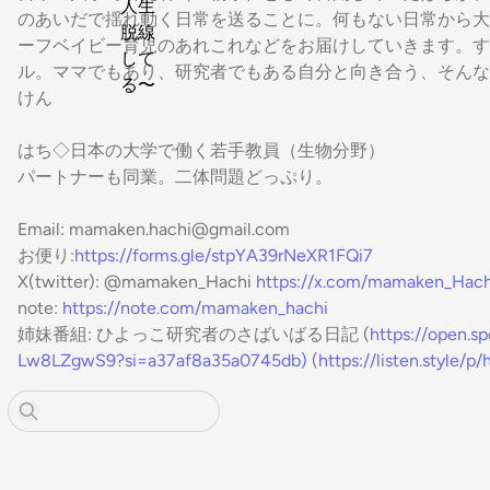
のあいだで揺れ動く日常を送ることに。何もない日常から大
ーフベイビー育児のあれこれなどをお届けしていきます。すべ
ル。ママでもあり、研究者でもある自分と向き合う、そんな
けん
はち◇日本の大学で働く若手教員（生物分野）
パートナーも同業。二体問題どっぷり。
Email: mamaken.hachi@gmail.com
お便り:
https://forms.gle/stpYA39rNeXR1FQi7
X(twitter): @mamaken_Hachi
https://x.com/mamaken_Hach
note:
https://note.com/mamaken_hachi
姉妹番組: ひよっこ研究者のさばいばる日記 (
https://open.
Lw8LZgwS9?si=a37af8a35a0745db)
(
https://listen.style/p