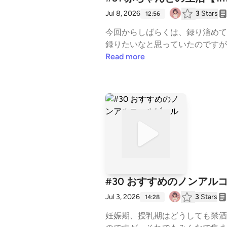
Jul 8, 2026
3
Stars
12:56
今回からしばらくは、録り溜めて
録りたいなと思っていたのですが
感じられていませんでした。実際
Read more
里帰りして落ち着いてきた頃に収
こから色々回復してしたころの様子で
（産休中）(audio-technica USB, AT
A39rNeXR1FQi7)X(twitter): @ma
組「 ひよっこ研究者のさばいばる日記」 Sp
#30 おすすめのノンアル
Jul 3, 2026
3
Stars
14:28
妊娠期、授乳期はどうしても禁酒