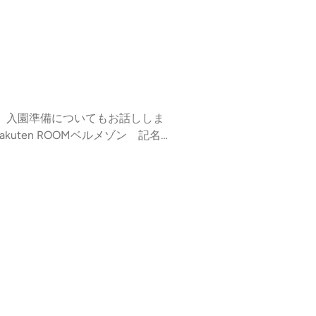
、入園準備についてもお話ししま
kuten ROOMベルメゾン 記名
on)名前シール ギターパンダ (Rak
*****はち▷日本の大学で働く生物分
https://forms.gle/stpYA39rNe
e.com/mamaken_hachi)姉妹番組『ひよ
し保育