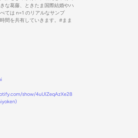
きな葛藤、ときたま国際結婚やハ
ては n=1 のリアルなサンプ
時間を共有していきます。#まま
i
spotify.com/show/4uUlZeqAzXe28
/hiyoken)