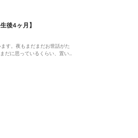
【生後4ヶ月】
います。夜もまだまだお世話がた
まだに思っているくらい、置いて
いなし！当時は、ゆっくり寝れた
活だったんだろう….泣使っていた
hachi@gmail.com お便り(Goog
amaken_Hachi) note (https://not