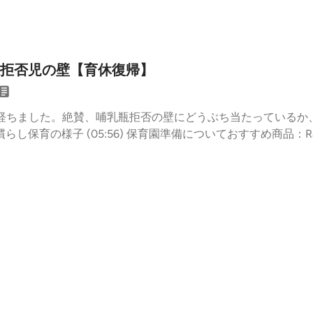
哺乳瓶拒否児の壁【育休復帰】
経ちました。絶賛、哺乳瓶拒否の壁にどうぶち当たっているか
と慣らし保育の様子 (05:56) 保育園準備についておすすめ商品：Ra
メゾン 記名タグつきお手口拭き (amazon)ぽっけタオル (amaz
チック用） (amazon)おむつ用お名前スタンプ (amazon)*
Duo)Email: mamaken.hachi@gmail.comお便り Google form(
_Hachi (https://x.com/mamaken_Hachi)note (https://not
y/Apple podcast #育休復帰 #0歳児 #産休 #保育園 #慣ら