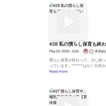
#28 私の慣らし保育も終
May 20, 2026
4
Stars
13:35
慣らし保育が終わって、少し経っ
っています… ******はち▷日本の大学で
s://forms.gle/stpYA39rNeXR1FQi
Read more
n_hachi)姉妹番組『ひよっこ研究者