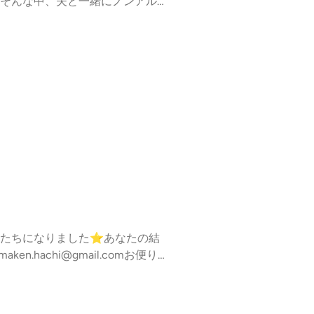
そんな中、夫と一緒にノンアルコ
します！紹介したノンアルコール
サントリー ザ・ベゼルズキリン グ
白オールフリー ビターオレンジ レモ
ワカさん登場回#2 アンバサダー
***はち▷日本の大学で働く生物分
om お便り(Google form) (http
i) note (https://note.com/mamak
たちになりました⭐︎あなたの結
.hachi@gmail.comお便り
m/mamaken_Hachi)note (https://n