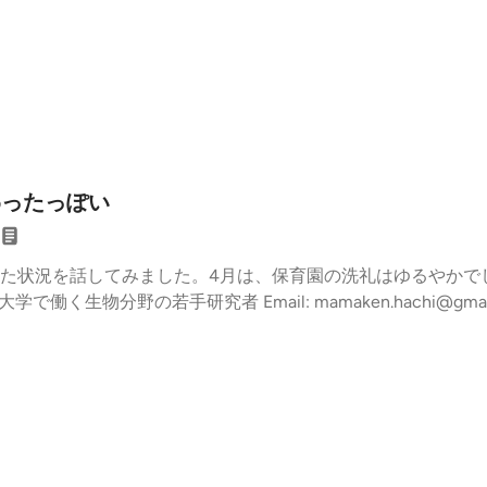
わったっぽい
た状況を話してみました。4月は、保育園の洗礼はゆるやかで
働く生物分野の若手研究者 Email: mamaken.hachi@gmail.co
7)X(twitter):@mamaken_Hachi (https://x.com/mamaken_Hachi
のさばいばる日記』Spotify/Apple podcast #育休復帰 #0