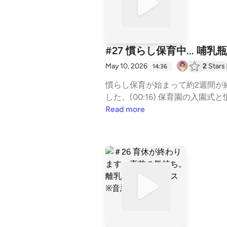
#27 慣らし保育中... 
May 10, 2026
2
Stars
14:36
慣らし保育が始まって約2週間が
した。(00:16) 保育園の入園式
タグつきスタイ (Rakuten)ベル
Read more
uten)お名前スタンプ （布プラス
野の若手研究者 (HOLLYLAND LARK A1 
XR1FQi7)X(twitter):@mamaken
っこ研究者のさばいばる日記』Spotif