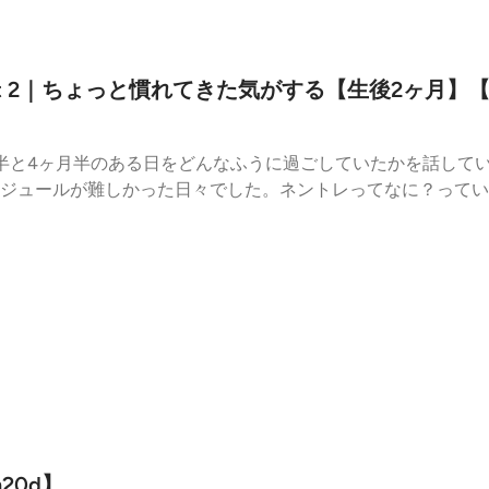
art 2｜ちょっと慣れてきた気がする【生後2ヶ月】
半と4ヶ月半のある日をどんなふうに過ごしていたかを話して
ジュールが難しかった日々でした。ネントレってなに？ってい
くさん抱っこで寝てくれて、とっても幸せな時間だったので悔
かりで、大変な日々だったけど、今聴いてみると何て優雅な生
ing Bag （冬用）ジャージースリーピングバッグ 2.5TOG 3-12M (amazon)（通年用）
io-technica USB, ATR2100x-USB)Email: mamaken.
YA39rNeXR1FQi7)X(twitter): @mamaken_Hachi (https://x.com/m
組「 ひよっこ研究者のさばいばる日記」 Spotify / Apple podcast
20d】