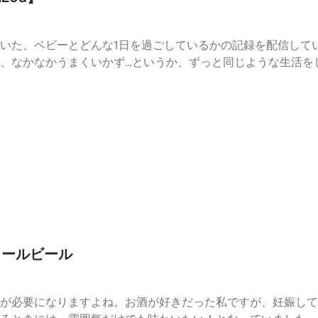
いた、ベビーとどんな1日を過ごしているかの記録を配信して
、なかなかうまくいかず…というか、ずっと同じような生活を
は、毎日どんどん変化していたはずなのに！ 新生児期は、収
録しました。話してないけど、産まれてからが、本当に色々あ
す！ おすすめのベビー布団(Raketen)******はち▷日
R2100x-USB)Email: mamaken.hachi@gmail.com お便り(Google 
maken_Hachi (https://x.com/mamaken_Hachi) note (https:
otify / Apple podcast
コールビール
が必要になりますよね。お酒が好きだった私ですが、妊娠して