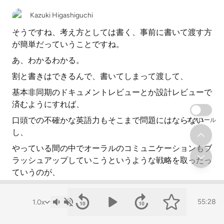
Kazuki Higashiguchi
そうですね、考え方としては書く、事前に書いて渡す方
が簡単だっていうことですね。
あ、わかるわかる。
割と書きはできるんで、書いてしまって渡して、
基本非同期のドキュメントレビューとか設計レビューで
済むようにすれば、
口頭での不確かな英語力もそこまで問題にはならない
スクロール
し、
やっている間の中でオーラルのコミュニケーションもブ
ラッシュアップしていこうというような戦略を取ったっ
ていうのが、
コメのちょっと転機というか、実際に英語環境に入って
の違いかなというふうに思います。
55:28
ken