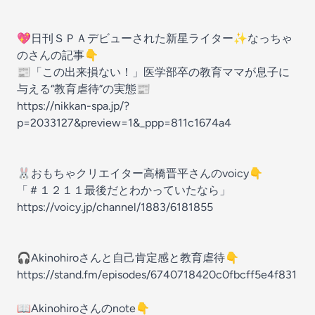
💖日刊ＳＰＡデビューされた新星ライター✨なっちゃ
のさんの記事👇
📰「この出来損ない！」医学部卒の教育ママが息子に
与える“教育虐待”の実態📰
https://nikkan-spa.jp/?
p=2033127&preview=1&_ppp=811c1674a4
🐰おもちゃクリエイター高橋晋平さんのvoicy👇
「＃１２１１最後だとわかっていたなら」
https://voicy.jp/channel/1883/6181855
🎧Akinohiroさんと自己肯定感と教育虐待👇
https://stand.fm/episodes/6740718420c0fbcff5e4f831
📖Akinohiroさんのnote👇