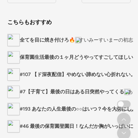
こちらもおすすめ
全てを目に焼き付けろ🔥
すいみーすいまーの初志貫
保育園生活最後の１ヶ月どうやってすごしてほしいか
#107 【ド深夜配信】やめない諦めない心折れない。
#7【子育て】最後の日はある日突然やってくる
あづ
#193 あなたの人生最後の○○はいつ？今を大切にしよ
スクロール
#46 最後の保育園登園日！なんだか胸がいっぱいに