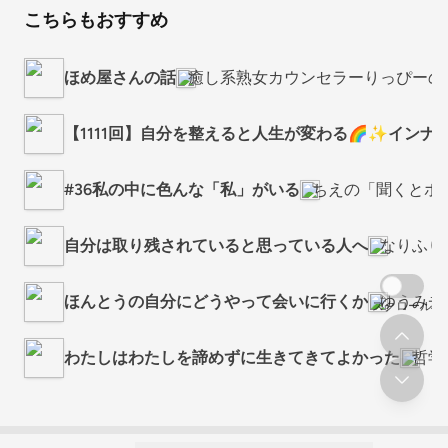
こちらもおすすめ
ほめ屋さんの話
癒し系熟女カウンセラーりっぴーの『
【1111回】自分を整えると人生が変わる🌈✨インナ
#36私の中に色んな「私」がいる
ちえの「聞くとホ
自分は取り残されていると思っている人へ
なりふり
ほんとうの自分にどうやって会いに行くか
ゆうみチ
スクロール
わたしはわたしを諦めずに生きてきてよかった
哲学