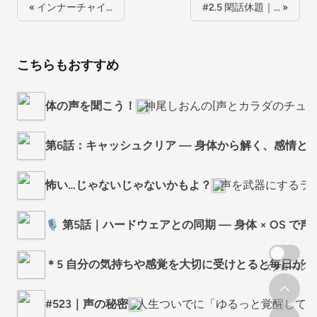
« インナーチャイ…
#2.5 閑話休題｜… »
こちらもおすすめ
体の声を聞こう！
神尾しおんの[声とカラダのチュー
第6話：キャッシュクリア — 身体から解く、感情と
怖い…じゃないじゃないかもよ？
声を武器にするラ
🎙 第5話｜ハードウェアとの同期 — 身体 × OS で
＊5 自分の気持ちや感覚を大切に受けとると毎日が色
スクロール
#523｜声の秘密
人生ついでに「ゆるっと覚醒してみちゃう