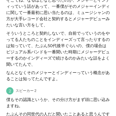
そこでね、なるほどなと思ったのが、メジャーとインデ
ィっていう話があって、一番僕がそのメジャーインディ
に関して一番最初に思い当たるのは、ミュージシャンの
方が大手レコード会社と契約するとメジャーデビューみ
たいな言い方をして、
そういうところと契約しないで、自前でっていうのをや
ってる人たちのことをインディーズって言ったりするの
は知っていて、たぶん50代後半ぐらいの、僕の場合は
ビジュアル系バンドを一番聞いた時期にメジャーデビュ
ーするのかインディーズで続けるのかみたいな話をよく
聞いてたんで、
なんとなくそのメジャーとインディーっていう概念があ
ることは知ってたんですよ。
スピーカー 2
僕もその認識というか、その分け方がまず頭に思い込み
ますね。
たぶんその同世代の人だと聞いたことあると思うんです