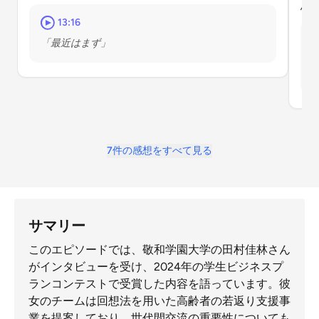
思
13:16
「最近はまず」
7件の感想をすべて見る
サマリー
このエピソードでは、敬和学園大学の田村佳林さん
がインタビューを受け、2024年の学生ビジネスプ
ランコンテストで受賞した内容を語っています。彼
女のチームは回想法を用いた高齢者の若返り支援事
業を提案しており、世代間交流の重要性についても