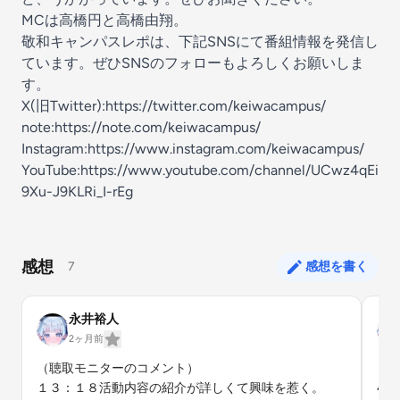
MCは高橋円と高橋由翔。
敬和キャンパスレポは、下記SNSにて番組情報を発信し
ています。ぜひSNSのフォローもよろしくお願いしま
す。
X(旧Twitter):https://twitter.com/keiwacampus/
note:https://note.com/keiwacampus/
Instagram:https://www.instagram.com/keiwacampus/
YouTube:https://www.youtube.com/channel/UCwz4qEi
9Xu-J9KLRi_I-rEg
感想
7
感想を書く
永井裕人
2ヶ月前
（聴取モニターのコメント）

（聴
１３：１８活動内容の紹介が詳しくて興味を惹く。
4: