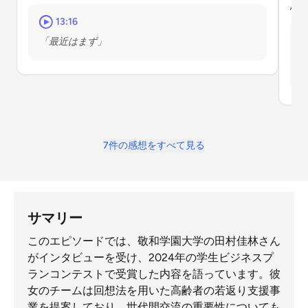
思
13:16
「最近はまず」
7件の感想をすべて見る
サマリー
このエピソードでは、敬和学園大学の田村佳林さん
がインタビューを受け、2024年の学生ビジネスプ
ランコンテストで受賞した内容を語っています。彼
女のチームは回想法を用いた高齢者の若返り支援事
業を提案しており、世代間交流の重要性についても