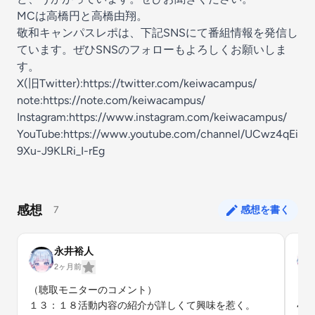
MCは高橋円と高橋由翔。
敬和キャンパスレポは、下記SNSにて番組情報を発信し
ています。ぜひSNSのフォローもよろしくお願いしま
す。
X(旧Twitter):https://twitter.com/keiwacampus/
note:https://note.com/keiwacampus/
Instagram:https://www.instagram.com/keiwacampus/
YouTube:https://www.youtube.com/channel/UCwz4qEi
9Xu-J9KLRi_I-rEg
感想
7
感想を書く
永井裕人
2ヶ月前
（聴取モニターのコメント）

（聴
１３：１８活動内容の紹介が詳しくて興味を惹く。
4: