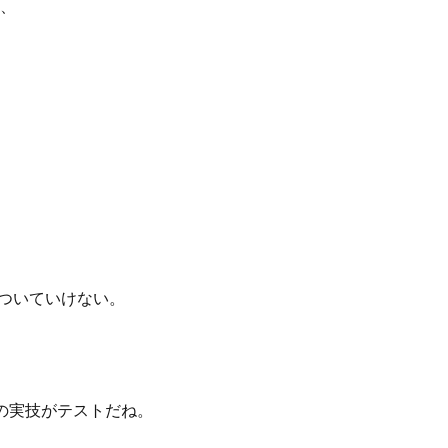
、
とついていけない。
の実技がテストだね。