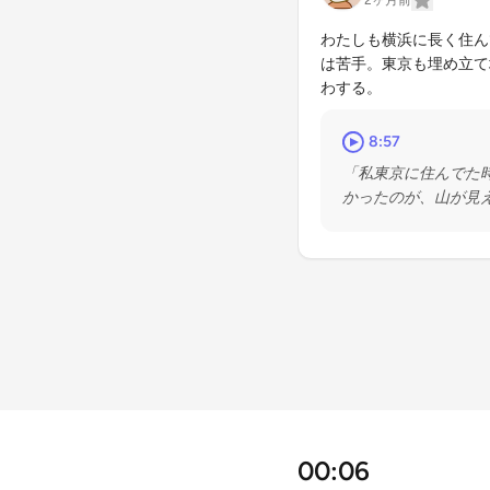
2ヶ月前
わたしも横浜に長く住ん
は苦手。東京も埋め立て
わする。
8:57
「私東京に住んでた
かったのが、山が見
00:06