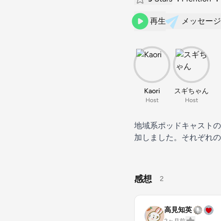
再生
メッセージ
Kaori
スギちゃん
Host
Host
地域系ポッドキャストの日
加しました。それぞれの
感想
2
高見知英