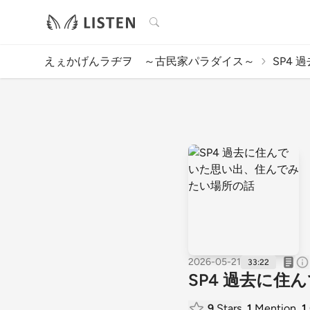
検索
えぇかげんラヂヲ ～古民家パラダイス～
SP4 
2026-05-21
33:22
SP4 過去に
9
Stars
1
Mention
1