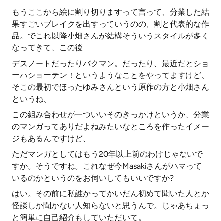
もうここから絵に割り切りますって言って、分業した結
果すごいブレイクを出すっていうのの、割と代表的な作
品。でこれ以降小畑さんが結構そういうスタイルが多く
なってきて、この後
デスノートだったりバクマン。だったり、最近だとショ
ーハショーテン！というようなことをやってますけど、
そこの最初でほったゆみさんという原作の方と小畑さん
というね、
この組み合わせが一ついいそのきっかけというか、分業
のマンガってありだよねみたいなところを作ったイメー
ジもあるんですけど、
ただマンガとしてはもう20年以上前のわけじゃないで
すか。そうですね。これなぜ今Masakiさんがハマって
いるのかというのをお伺いしてもいいですか?
はい。その前に私誰かってかいだん初めて聞いた人とか
怪談しか聞かない人知らないと思うんで。じゃあちょっ
と簡単に自己紹介もしていただいて。