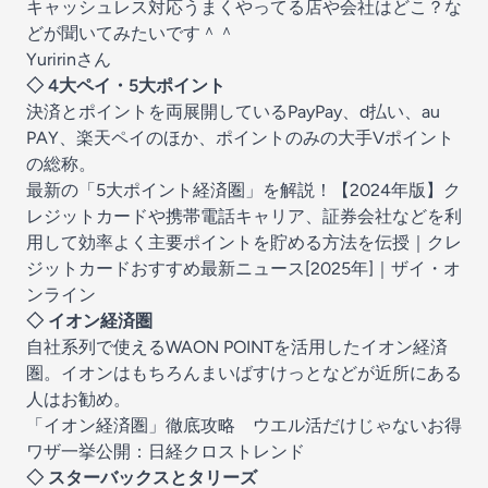
キャッシュレス対応うまくやってる店や会社はどこ？な
どが聞いてみたいです＾＾
Yuririnさん
◇ 4大ペイ・5大ポイント
決済とポイントを両展開しているPayPay、d払い、au
PAY、楽天ペイのほか、ポイントのみの大手Vポイント
の総称。
最新の「5大ポイント経済圏」を解説！【2024年版】ク
レジットカードや携帯電話キャリア、証券会社などを利
用して効率よく主要ポイントを貯める方法を伝授｜クレ
ジットカードおすすめ最新ニュース[2025年]｜ザイ・オ
ンライン
◇ イオン経済圏
自社系列で使えるWAON POINTを活用したイオン経済
圏。イオンはもちろんまいばすけっとなどが近所にある
人はお勧め。
「イオン経済圏」徹底攻略 ウエル活だけじゃないお得
ワザ一挙公開：日経クロストレンド
◇ スターバックスとタリーズ