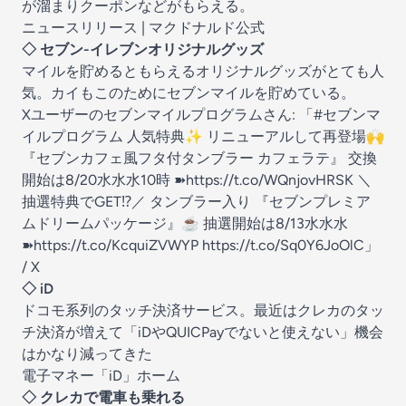
が溜まりクーポンなどがもらえる。
ニュースリリース | マクドナルド公式
◇ セブン-イレブンオリジナルグッズ
マイルを貯めるともらえるオリジナルグッズがとても人
気。カイもこのためにセブンマイルを貯めている。
Xユーザーのセブンマイルプログラムさん: 「#セブンマ
イルプログラム 人気特典✨ リニューアルして再登場🙌
『セブンカフェ風フタ付タンブラー カフェラテ』 交換
開始は8/20水水水10時 ➽https://t.co/WQnjovHRSK ＼
抽選特典でGET⁉️／ タンブラー入り 『セブンプレミア
ムドリームパッケージ』☕ 抽選開始は8/13水水水
➽https://t.co/KcquiZVWYP https://t.co/Sq0Y6JoOlC」
/ X
◇ iD
ドコモ系列のタッチ決済サービス。最近はクレカのタッ
チ決済が増えて「iDやQUICPayでないと使えない」機会
はかなり減ってきた
電子マネー「iD」ホーム
◇ クレカで電車も乗れる