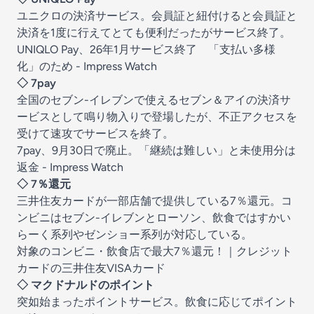
ユニクロの決済サービス。会員証と紐付けると会員証と
決済を1度に行えてとても便利だったがサービス終了。
UNIQLO Pay、26年1月サービス終了 「支払い多様
化」のため - Impress Watch
◇ 7pay
全国のセブン-イレブンで使えるセブン＆アイの決済サ
ービスとして鳴り物入りで登場したが、不正アクセスを
受けて速攻でサービスを終了。
7pay、9月30日で廃止。「継続は難しい」と未使用分は
返金 - Impress Watch
◇ 7％還元
三井住友カードが一部店舗で提供している7％還元。コ
ンビニはセブン-イレブンとローソン、飲食ではすかい
らーく系列やゼンショー系列が対応している。
対象のコンビニ・飲食店で最大7％還元！｜クレジット
カードの三井住友VISAカード
◇ マクドナルドのポイント
突如始まったポイントサービス。飲食に応じてポイント