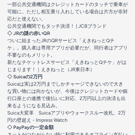
一部公共交通機関はクレジットカードのタッチで乗車が
可能に。ただし相互乗り入れしている場合は片方が非対
応だと使えない。
公共交通機関でもタッチ決済！ | JCBブランド
◇ JRの謎の赤いQR
ついに始まったJRのQRサービス「えきねっとQチ
ケ」。購入者は専用アプリが必要だが、同行者はアプリ
不要なのもメリット。
新たなチケットレスサービス「えきねっとQチケ」がは
じまります！｜えきねっと（JR東日本）
◇ Suicaの2万円
Suicaは実は2万円までしかチャージできないので大き
な買い物には向かないが、今後はクレジットカードや銀
行口座との連携で後払いに対応、2万円以上の決済も出
来るようになる見込み。
Suica大変革 Suicaアプリやウォークスルー改札、2万
円の壁超え - Impress Watch
◇ PayPayの一定金額
ネットがつながらない時に利用できるオフライン支払い