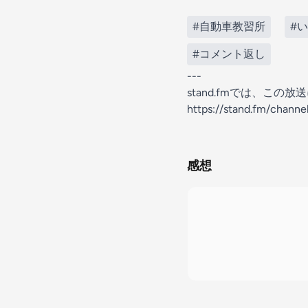
#自動車教習所
#い
#コメント返し
---
stand.fmでは、こ
https://stand.fm/chan
感想