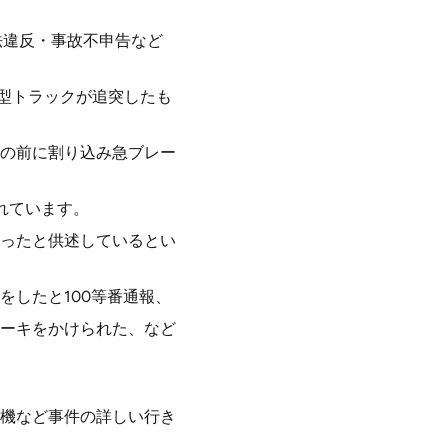
法違反・事故不申告など
中型トラックが追突したも
の前に割り込み急ブレー
れています。
ったと供述しているとい
したと100等番通報、
ーキをかけられた、など
機など事件の詳しい行き