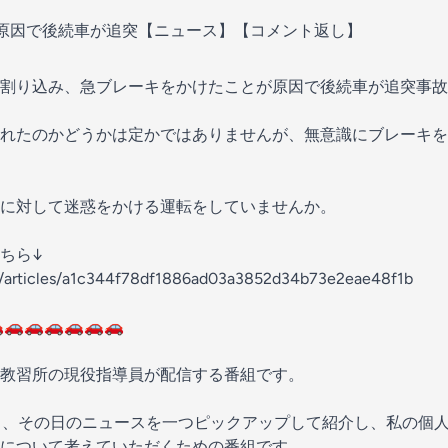
因で後続車が追突【ニュース】【コメント返し】
割り込み、急ブレーキをかけたことが原因で後続車が追突事故
れたのかどうかは定かではありませんが、無意識にブレーキを
に対して迷惑をかける運転をしていませんか。
ちら↓
jp/articles/a1c344f78df1886ad03a3852d34b73e2eae48f1b
🚗🚗🚗🚗🚗🚗
教習所の現役指導員が配信する番組です。
り、その日のニュースを一つピックアップして紹介し、私の個
について考えていただくための番組です。