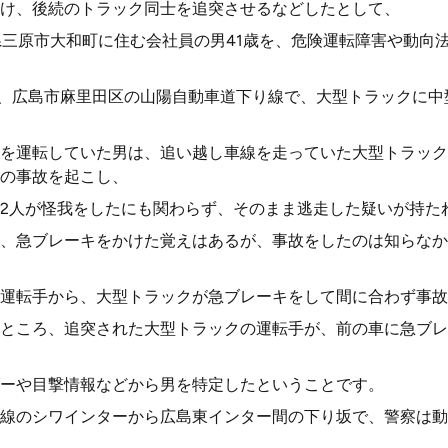
け、後続のトラック同士を追突させるなどしたとして、
県三原市大和町に住む会社員の男41歳を、危険運転障害や動向
前、広島市麻里田区の山陽自動車道下り線で、大型トラックに
を運転していた男は、追い越し車線を走っていた大型トラック
の事故を起こし、
2人が怪我をしたにも関わらず、そのまま逃走した疑いが持た
、急ブレーキをかけた覚えはあるが、事故をしたのは知らなか
運転手から、大型トラックが急ブレーキをして間に合わず事故を
ところ、追突された大型トラックの運転手が、前の車に急ブレ
ーや目撃情報などから男を特定したということです。
線のシワインターから広島東インター間の下り坂で、警察は動