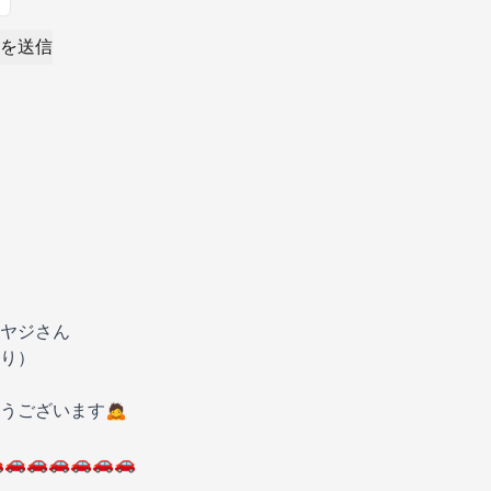
を送信
ヤジさん
り）
うございます🙇
🚗🚗🚗🚗🚗🚗