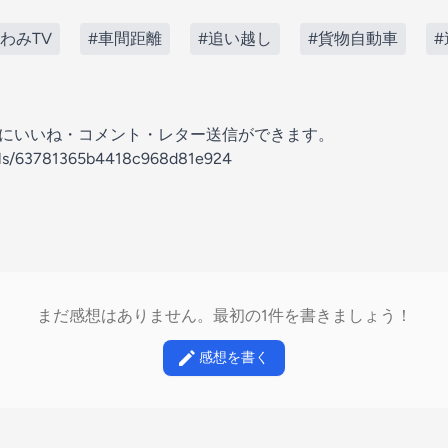
わみTV
#車間距離
#追い越し
#貨物自動車
の放送にいいね・コメント・レター送信ができます。
nels/63781365b4418c968d81e924
まだ感想はありません。最初の1件を書きましょう！
感想を書く