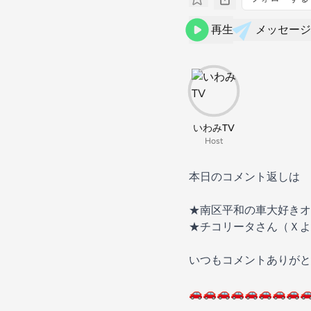
再生
メッセージ
いわみTV
Host
本日のコメント返しは
★南区平和の車大好きオ
★チコリータさん（Ｘよ
いつもコメントありがと
🚗🚗🚗🚗🚗🚗🚗🚗