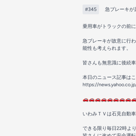
#345
急ブレーキが原
乗用車がトラックの前に
急ブレーキが故意に行わ
能性も考えられます。
皆さんも無意識に後続車
本日のニュース記事はこ
https://news.yahoo.co.
🚗🚗🚗🚗🚗🚗🚗🚗
いわみＴＶは石見自動車
できる限り毎日22時よ
皆さんに改めて安全運転