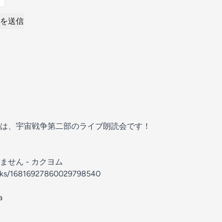
を送信
は、宇宙戦争第二部のライブ朗読会です！
せん - カクヨム
orks/16816927860029798540
a