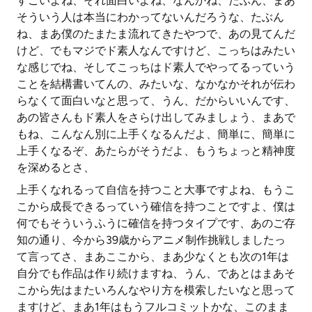
すごいよね、それ面白いよね、なんかね、たぶん、まあ
そういう人は本当にわかってないんだろうな、たぶん
ね、まあ僕のたまたま流れてきたやつで、あの見てんだ
けど、でもマジでド素人なんですけど、こっちはみたい
な感じでね、そしてこっちはド素人でやってるっていう
ことを結構書いてんの、みたいな、なかなかそれが伝わ
らなくて面白いなと思って、うん、だからいいんです、
あの皆さんもド素人をさらけ出してみましょう、まあで
もね、こんなん別に上手くなるんだよ、簡単に、簡単に
上手くなるぞ、あたらがそうだよ、もうちょっと精神度
を深めるとさ、
上手くなれるって自信を持つこと大事ですよね、もうこ
こから成長できるっていう確信を持つことですよ、僕は
何でもそういうふうに確信を持つタイプです、あのご存
知の通り、今から39歳からアニメ制作挑戦しましたっ
て言ってさ、まあここから、まあ少なくとも次の1年は
自分でも作品は作り続けますね、うん、であとはまあそ
こから先はまたいろんなやり方を模索したいなと思って
ますけど、まあ1年はもうフルコミットかな、このまま