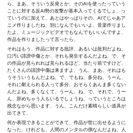
ら、まあ、そういう反発とか、そのAIを使ったっていう
ことに対する反AI勢の攻撃が基本入ってくるでしょ、っ
ていうのに加えて、あとはやっぱりその、AIでじゃあア
ニメ作りましたね、別になんでもいいよ、音楽作りまし
たよ、ミュージックビデオでもなんでもいいんですよ、
作品を作りましたって言ったら、
それはもう、作品に対する批評、あるいは批判だよね、
口汚い誹謗中傷とか、それも発生するんだよね、で、そ
の作品が見られれば見られるほど、当たり前ですけど、
たくさんの誹謗中傷は来ますよ、うん、まあ、それはも
うそういうもんだよね、で、でもね、多分ね、うーん、
それに耐えられる人って多分、おそらくあんま多くない
んだよね、多くなくて、うーん、ね、で、それで、うー
ん、辞めちゃう人もいるでしょうね、っていうところは
残念ながら思います、うん、こんだけ素晴らしい道具が
出てきて、
何か表現できることができて、作品が世に出せるように
なった、けれども、人間のメンタルの側なんだよね、人