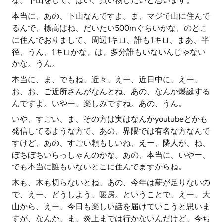
な。下山をして、はい、買い物したいと思います。
本当に、あの、下山なんですよ。ま、マジで山に住んで
るんで、標高はね、だいたい500mぐらいかな、のとこ
に住んでおりまして、周辺1キロ、誰も1キロ、まあ、半
径、うん、1キロかな、は、多分誰もいないんじゃない
かな。うん。
本当に、ま、でもね、近々、えー、近日中に、えー、
お、お、ご近所さんがなんとね、あの、なんか爆誕する
んですよ。いやー、楽しみですね。あの、うん。
いや、すごい、ま、その方は実はなんかyoutubeとかも
発信してるような方で、あの、界隈では有名な方なんで
すけど、あの、すごい頼もしいね、えー、隣人が、ね、
ぼちぼちいらっしゃんのかな。あの、本当に、いやー、
でも本当に誰もいないとこに住んでますからね。
木も、木も切らないとね、あの、今年は薪が足りないの
で、えー、どうしよう、暖房。ということで、えー、大
山から、えー、今日も楽しい話を届けていこうと思いま
すが、なんか、ま、炎上までは行かないんだけど、今ち