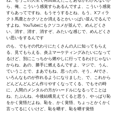
ね、もうこの人生で何回燃えたことあるかわかんないか
ら、俺、こういう感覚すらあるんですよ、こういう感覚
すらあってですね、もうそうするとね、もう、Xフィラ
クト馬鹿とかクソとか消えるとかいっぱい並んでるんで
すよね、YouTubeにもクソコメが並んで、めんどくさ
い、消す、消す、消すぞ、みたいな感じで、めんどくさ
い思いをするんです
のも、でもその代わりにたくさんの人に知ってもらえ
る、見てもらえる、炎上マーケティングみたいになって
るけど、別にこっちから燃やしに行ってるわけじゃない
からね、あの、勝手に燃えるんですよ、マジで、うん、
ていうことで、まあでもね、思ったの、そう、AIでさ、
いろんなものが作れるようになりました、で、これから
どんどんどんどん作りやすくなってくる、でもその時
に、人間のメンタルの方がハードルになるってことは
ね、たぶんね、今後結構見えてくると思う、やっぱり恥
をかく覚悟だよね、恥を、かく覚悟、ちょっとかくかく
言ってるにくいけど、恥を晒す、恥を晒す覚悟