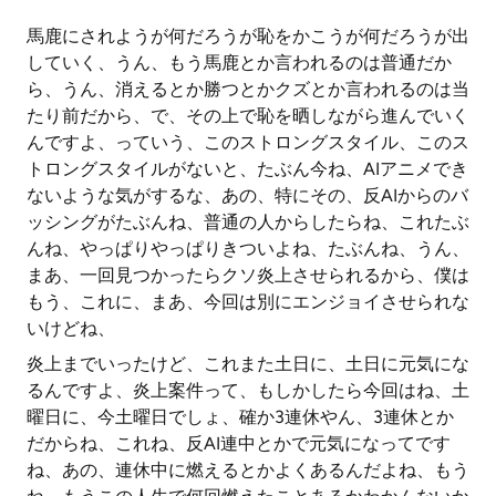
馬鹿にされようが何だろうが恥をかこうが何だろうが出
していく、うん、もう馬鹿とか言われるのは普通だか
ら、うん、消えるとか勝つとかクズとか言われるのは当
たり前だから、で、その上で恥を晒しながら進んでいく
んですよ、っていう、このストロングスタイル、このス
トロングスタイルがないと、たぶん今ね、AIアニメでき
ないような気がするな、あの、特にその、反AIからのバ
ッシングがたぶんね、普通の人からしたらね、これたぶ
んね、やっぱりやっぱりきついよね、たぶんね、うん、
まあ、一回見つかったらクソ炎上させられるから、僕は
もう、これに、まあ、今回は別にエンジョイさせられな
いけどね、
炎上までいったけど、これまた土日に、土日に元気にな
るんですよ、炎上案件って、もしかしたら今回はね、土
曜日に、今土曜日でしょ、確か3連休やん、3連休とか
だからね、これね、反AI連中とかで元気になってです
ね、あの、連休中に燃えるとかよくあるんだよね、もう