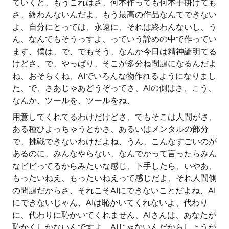
ていくと、もうこれはさ、何本作っても何本手掛けても
さ、終わんないんだよ、もう最高の作品なんてできない
よ、自分にとっては、永遠に、それは終わんないし、う
ん、なんでもそうっすよ、っていう諦めの中で作ってい
ます、僕は、で、でもそう、なんか今日は精神論明てる
けどさ、で、やっぱり、そこが多分ね問題になるんだよ
ね、おそらくね、AIでいろんな物作れるようになりまし
た、で、さあじゃあどうぞってさ、AIの側はさ、こう、
なんか、ツールを、ツールをね、
用意してくれてるわけだけどさ、でもそこは人間がさ、
ある種ひよっちゃうとかさ、あるいはメンタルの部分
で、挑戦できないわけだよね、うん、こんなすごいのが
あるのに、みんなやらない、なんでかって言ったらみん
なビビってるからみたいな感じ、下手したら、いやあ、
もったいねえ、もったいねえって感じだよ、それ人間側
の問題だからさ、それこそAIにできないことだよね、AI
にできないじゃん、AIは恥かいてくれないよ、代わり
に、代わりに恥かいてくれません、AIさんは、あなたが
恥かくしかないんですよ、AIじゃないんだからしょうが