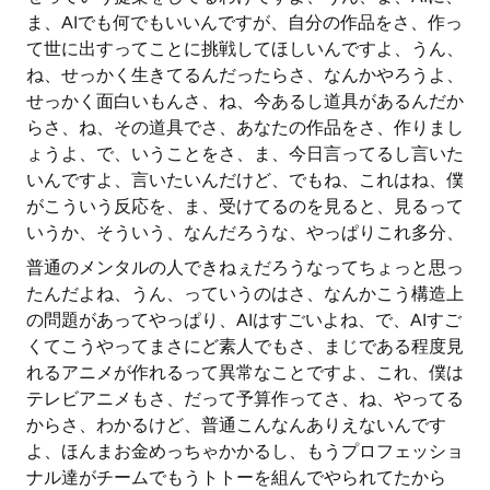
ま、AIでも何でもいいんですが、自分の作品をさ、作っ
て世に出すってことに挑戦してほしいんですよ、うん、
ね、せっかく生きてるんだったらさ、なんかやろうよ、
せっかく面白いもんさ、ね、今あるし道具があるんだか
らさ、ね、その道具でさ、あなたの作品をさ、作りまし
ょうよ、で、いうことをさ、ま、今日言ってるし言いた
いんですよ、言いたいんだけど、でもね、これはね、僕
がこういう反応を、ま、受けてるのを見ると、見るって
いうか、そういう、なんだろうな、やっぱりこれ多分、
普通のメンタルの人できねぇだろうなってちょっと思っ
たんだよね、うん、っていうのはさ、なんかこう構造上
の問題があってやっぱり、AIはすごいよね、で、AIすご
くてこうやってまさにど素人でもさ、まじである程度見
れるアニメが作れるって異常なことですよ、これ、僕は
テレビアニメもさ、だって予算作ってさ、ね、やってる
からさ、わかるけど、普通こんなんありえないんです
よ、ほんまお金めっちゃかかるし、もうプロフェッショ
ナル達がチームでもうトトーを組んでやられてたから