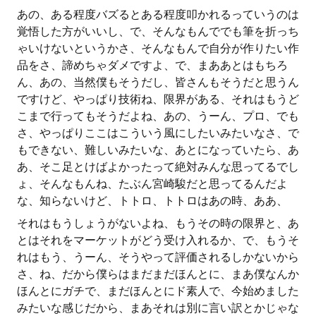
あの、ある程度バズるとある程度叩かれるっていうのは
覚悟した方がいいし、で、そんなもんででも筆を折っち
ゃいけないというかさ、そんなもんで自分が作りたい作
品をさ、諦めちゃダメですよ、で、まああとはもちろ
ん、あの、当然僕もそうだし、皆さんもそうだと思うん
ですけど、やっぱり技術ね、限界がある、それはもうど
こまで行ってもそうだよね、あの、うーん、プロ、でも
さ、やっぱりここはこういう風にしたいみたいなさ、で
もできない、難しいみたいな、あとになっていたら、あ
あ、そこ足とけばよかったって絶対みんな思ってるでし
ょ、そんなもんね、たぶん宮崎駿だと思ってるんだよ
な、知らないけど、トトロ、トトロはあの時、ああ、
それはもうしょうがないよね、もうその時の限界と、あ
とはそれをマーケットがどう受け入れるか、で、もうそ
れはもう、うーん、そうやって評価されるしかないから
さ、ね、だから僕らはまだまだほんとに、まあ僕なんか
ほんとにガチで、まだほんとにド素人で、今始めました
みたいな感じだから、まあそれは別に言い訳とかじゃな