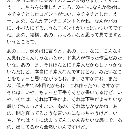
ん。本当に完全に実製作のアニメがありましてですね。
えー、こちらを公開したところ、X中心になんか微妙に
ネチネチとしたコメントがつい、ネチネチとした、え
ー、あの、なんかアンチコメントとかね、なんかバカ
に、小バカにするようなコメントがいっぱいついてです
ね。あの、結構、あの、おもろいなと思って見てますと
いうところで。
あの、ま、例えばに言うと、あの、ま、なに、こんなも
ん見れたもんじゃないとか、ド素人が作った作品だみた
いな。あの、ま、それほんとにド素人だからしょうがな
いんだけど。本当にド素人なんですけどね、みたいなこ
とをちょっと思いながらもね。ま、さすがにね、まだ
ね、僕人生で2本目だからね、これ作ったの。さすがに
それは、いや、ちょっと下手くそとか書いてるけど、い
や、それは、それは下手だよ、それは下手だよみたいな
感じでちょっとすごい、あの、それはなかなかね、あ
の、開き直ってるような言い方になっちゃうけど、い
や、それは下手に決まってんじゃんみたいな感じで、あ
の、出してるから全然いいんですけど。