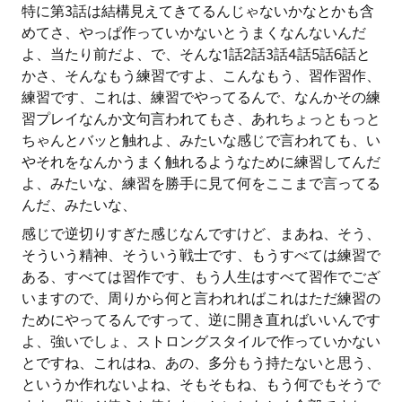
特に第3話は結構見えてきてるんじゃないかなとかも含
めてさ、やっぱ作っていかないとうまくなんないんだ
よ、当たり前だよ、で、そんな1話2話3話4話5話6話と
かさ、そんなもう練習ですよ、こんなもう、習作習作、
練習です、これは、練習でやってるんで、なんかその練
習プレイなんか文句言われてもさ、あれちょっともっと
ちゃんとバッと触れよ、みたいな感じで言われても、い
やそれをなんかうまく触れるようなために練習してんだ
よ、みたいな、練習を勝手に見て何をここまで言ってる
んだ、みたいな、
感じで逆切りすぎた感じなんですけど、まあね、そう、
そういう精神、そういう戦士です、もうすべては練習で
ある、すべては習作です、もう人生はすべて習作でござ
いますので、周りから何と言われればこれはただ練習の
ためにやってるんですって、逆に開き直ればいいんです
よ、強いでしょ、ストロングスタイルで作っていかない
とですね、これはね、あの、多分もう持たないと思う、
というか作れないよね、そもそもね、もう何でもそうで