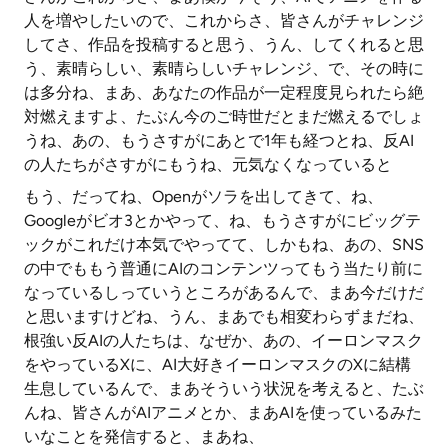
人を増やしたいので、これからさ、皆さんがチャレンジ
してさ、作品を投稿すると思う、うん、してくれると思
う、素晴らしい、素晴らしいチャレンジ、で、その時に
は多分ね、まあ、あなたの作品が一定程度見られたら絶
対燃えますよ、たぶん今のご時世だとまだ燃えるでしょ
うね、あの、もうさすがにあとで1年も経つとね、反AI
の人たちがさすがにもうね、元気なくなっていると
もう、だってね、Openがソラを出してきて、ね、
Googleがビオ3とかやって、ね、もうさすがにビッグテ
ックがこれだけ本気でやってて、しかもね、あの、SNS
の中でももう普通にAIのコンテンツってもう当たり前に
なっているしっていうところがあるんで、まあ今だけだ
と思いますけどね、うん、まあでも相変わらずまだね、
根強い反AIの人たちは、なぜか、あの、イーロンマスク
をやっているXに、AI大好きイーロンマスクのXに結構
生息しているんで、まあそういう状況を考えると、たぶ
んね、皆さんがAIアニメとか、まあAIを使っているみた
いなことを発信すると、まあね、