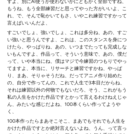
すよ、別にAI使うか使わないかにともかく全部ですね、
もうね、もう全部練習だと思ってやった方がいいよ、こ
れ、で、そんで恥かいてもさ、いやこれ練習ですかって
言えばいいんだよ、
すごいでしょ、強いでしょ、これは多分ね、あの、すご
い強いと思うんですよ、これは、このスタンスを身につ
けたら、やっぱりね、あの、いつまでたっても完成しな
いもんですよ、作品って、そういう意味で、あの、僕だ
って、いや本当にね、僕はマジで今練習のつもりでやっ
てますよ、本当に、リサーチと練習ですかね、やっぱ
り、まあ、そりゃそうだね、だってアニメ作り始めた
の、自分で作ってんの、これで人生で3本目だからね、
それは練習以外の何物でもないだろ、そう、これがもう
私の人生をかけた作品ですとかって言えるわけねえじゃ
ん、みたいな感じだよね、100本くらい作ってようや
く、
100本作ったらまあそこそこ、まあでもそれでも人生を
かけた作品ですとか絶対言えないよね、うん、って言っ