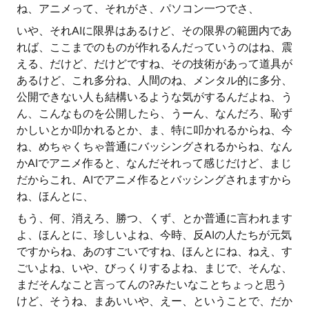
ね、アニメって、それがさ、パソコン一つでさ、
いや、それAIに限界はあるけど、その限界の範囲内であ
れば、ここまでのものが作れるんだっていうのはね、震
える、だけど、だけどですね、その技術があって道具が
あるけど、これ多分ね、人間のね、メンタル的に多分、
公開できない人も結構いるような気がするんだよね、う
ん、こんなものを公開したら、うーん、なんだろ、恥ず
かしいとか叩かれるとか、ま、特に叩かれるからね、今
ね、めちゃくちゃ普通にバッシングされるからね、なん
かAIでアニメ作ると、なんだそれって感じだけど、まじ
だからこれ、AIでアニメ作るとバッシングされますから
ね、ほんとに、
もう、何、消えろ、勝つ、くず、とか普通に言われます
よ、ほんとに、珍しいよね、今時、反AIの人たちが元気
ですからね、あのすごいですね、ほんとにね、ねえ、す
ごいよね、いや、びっくりするよね、まじで、そんな、
まだそんなこと言ってんの?みたいなことちょっと思う
けど、そうね、まあいいや、えー、ということで、だか