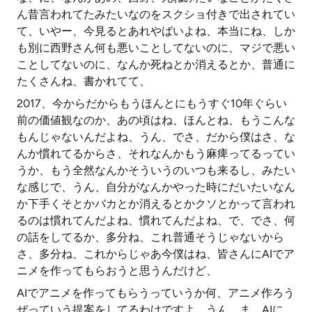
ん昔言われてたみたいなのをスクショ付きで出されてい
て、いやー、今見るとあれやばいよね、本当にね、しか
も別に西野さん何も悪いことしてないのに、マジで悪い
ことしてないのに、なんか死ねとか消えるとか、普通に
たくさんね、書かれてて、
2017、今からだからもうほんとにもうすぐ10年ぐらい
前の価値観なのか、あの頃はね、ほんとね、もうこんな
もんじゃないんだよね、うん、でさ、だから僕はさ、な
んか慣れてるからさ、それなんかもう麻痺ってるってい
うか、もう全然なんかそういうのいつも来るし、みたい
な感じで、うん、自分がなんかやった時にだいたいなん
か下手くそとかバカとか消えるとかクソとかって言われ
るのは慣れてんだよね、慣れてんだよね、で、でさ、何
の話をしてるか、多分ね、これ普通そうじゃないから
さ、多分ね、これからじゃあ今僕はね、皆さんにAIでア
ニメを作ってもらおうと思うんだけど、
AIでアニメを作ってもらうっていうか何、アニメ作ろう
ぜっていう提案をしてるわけですよ、うん、ま、AIに、