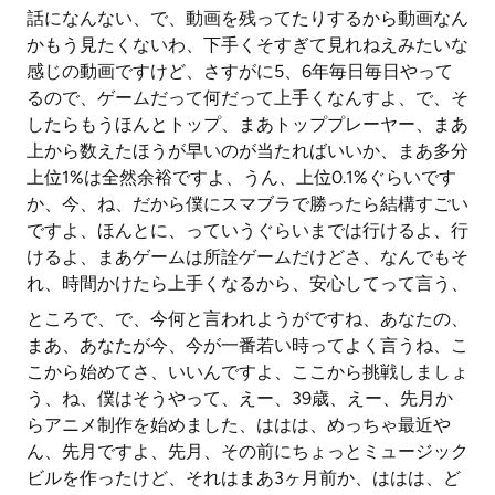
話になんない、で、動画を残ってたりするから動画なん
かもう見たくないわ、下手くそすぎて見れねえみたいな
感じの動画ですけど、さすがに5、6年毎日毎日やって
るので、ゲームだって何だって上手くなんすよ、で、そ
したらもうほんとトップ、まあトッププレーヤー、まあ
上から数えたほうが早いのが当たればいいか、まあ多分
上位1%は全然余裕ですよ、うん、上位0.1%ぐらいです
か、今、ね、だから僕にスマブラで勝ったら結構すごい
ですよ、ほんとに、っていうぐらいまでは行けるよ、行
けるよ、まあゲームは所詮ゲームだけどさ、なんでもそ
れ、時間かけたら上手くなるから、安心してって言う、
ところで、で、今何と言われようがですね、あなたの、
まあ、あなたが今、今が一番若い時ってよく言うね、こ
こから始めてさ、いいんですよ、ここから挑戦しましょ
う、ね、僕はそうやって、えー、39歳、えー、先月か
らアニメ制作を始めました、ははは、めっちゃ最近や
ん、先月ですよ、先月、その前にちょっとミュージック
ビルを作ったけど、それはまあ3ヶ月前か、ははは、ど