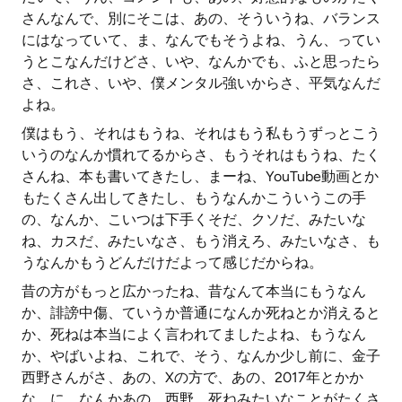
さんなんで、別にそこは、あの、そういうね、バランス
にはなっていて、ま、なんでもそうよね、うん、ってい
うとこなんだけどさ、いや、なんかでも、ふと思ったら
さ、これさ、いや、僕メンタル強いからさ、平気なんだ
よね。
僕はもう、それはもうね、それはもう私もうずっとこう
いうのなんか慣れてるからさ、もうそれはもうね、たく
さんね、本も書いてきたし、まーね、YouTube動画とか
もたくさん出してきたし、もうなんかこういうこの手
の、なんか、こいつは下手くそだ、クソだ、みたいな
ね、カスだ、みたいなさ、もう消えろ、みたいなさ、も
うなんかもうどんだけだよって感じだからね。
昔の方がもっと広かったね、昔なんて本当にもうなん
か、誹謗中傷、ていうか普通になんか死ねとか消えると
か、死ねは本当によく言われてましたよね、もうなん
か、やばいよね、これで、そう、なんか少し前に、金子
西野さんがさ、あの、Xの方で、あの、2017年とかか
な、に、なんかあの、西野、死ねみたいなことがたくさ