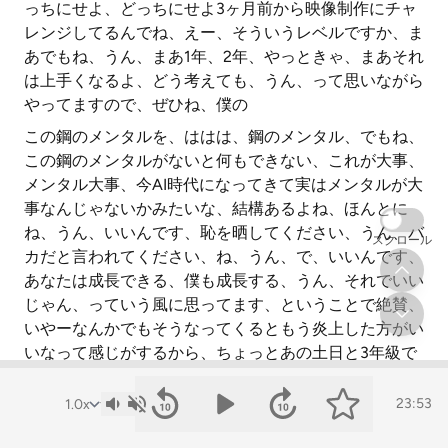
っちにせよ、どっちにせよ3ヶ月前から映像制作にチャ
レンジしてるんでね、えー、そういうレベルですか、ま
あでもね、うん、まあ1年、2年、やっときゃ、まあそれ
は上手くなるよ、どう考えても、うん、って思いながら
やってますので、ぜひね、僕の
この鋼のメンタルを、ははは、鋼のメンタル、でもね、
この鋼のメンタルがないと何もできない、これが大事、
メンタル大事、今AI時代になってきて実はメンタルが大
事なんじゃないかみたいな、結構あるよね、ほんとに
ね、うん、いいんです、恥を晒してください、うん、バ
スクロール
カだと言われてください、ね、うん、で、いいんです、
あなたは成長できる、僕も成長する、うん、それでいい
じゃん、っていう風に思ってます、ということで絶賛、
いやーなんかでもそうなってくるともう炎上した方がい
いなって感じがするから、ちょっとあの土日と3年級で
すか、いやーちょっと炎上しないかな、ははは、上手
く、上手くなんか炎上するような感じ、仕掛けられ
23:53