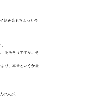
? 飲み会もちょっと今
よ。
。 ああそうですか。そ
番より、本番というか昼
。
十人の人が。