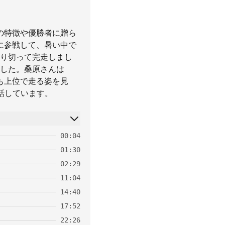
技の特徴や優勝者に贈ら
pに参戦して、暑い中で
り切って完走しまし
した。桑原さんは
んも上位で走る姿を見
話しています。
00:04
01:30
02:29
11:04
14:40
17:52
22:26