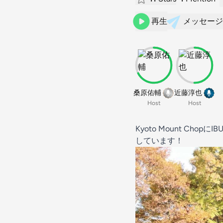
再生
メッセージ
桑原佑輔
近藤淳也
Host
Host
Kyoto Mount C
しています！