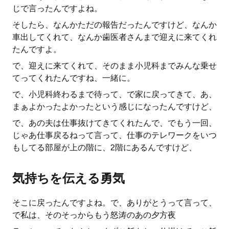
じで言ったんですよね。
そしたら、なんかただの報告だったんですけど、なんか
車出してくれて、なんか歯医者さんまで迎えに来てくれ
たんですよ。
で、迎えに来てくれて、そのまま小児科までみんな乗せ
てってくれたんですね、一緒に。
で、小児科終わるまで待って、で家に戻ってきて、あ、
まぁよかったよかったという感じになったんですけど、
で、あの夫は仕事抜けてきてくれたんで、でもう一回、
じゃあ仕事戻るねって言って、仕事のテレワークをいつ
もしてる部屋が上の階に、2階にあるんですけど、
気持ちを伝える勇気
そこに戻ったんですよね。で、ありがとうって言って、
で私は、そのそっからもう怒涛のあの夕方夜