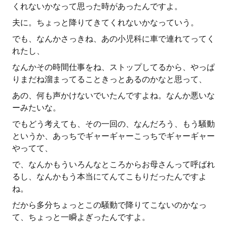
くれないかなって思った時があったんですよ。
夫に。ちょっと降りてきてくれないかなっていう。
でも、なんかさっきね、あの小児科に車で連れてってく
れたし、
なんかその時間仕事をね、ストップしてるから、やっぱ
りまだね溜まってることきっとあるのかなと思って、
あの、何も声かけないでいたんですよね。なんか悪いな
ーみたいな。
でもどう考えても、その一回の、なんだろう、もう騒動
というか、あっちでギャーギャーこっちでギャーギャー
やってて、
で、なんかもういろんなところからお母さんって呼ばれ
るし、なんかもう本当にてんてこもりだったんですよ
ね。
だから多分ちょっとこの騒動で降りてこないのかなっ
て、ちょっと一瞬よぎったんですよ。