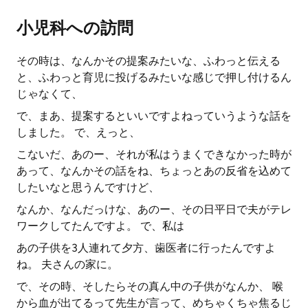
小児科への訪問
その時は、なんかその提案みたいな、ふわっと伝える
と、ふわっと育児に投げるみたいな感じで押し付けるん
じゃなくて、
で、まあ、提案するといいですよねっていうような話を
しました。 で、えっと、
こないだ、あのー、それが私はうまくできなかった時が
あって、なんかその話をね、ちょっとあの反省を込めて
したいなと思うんですけど、
なんか、なんだっけな、あのー、その日平日で夫がテレ
ワークしてたんですよ。 で、私は
あの子供を3人連れて夕方、歯医者に行ったんですよ
ね。 夫さんの家に。
で、その時、そしたらその真ん中の子供がなんか、 喉
から血が出てるって先生が言って、めちゃくちゃ焦るじ