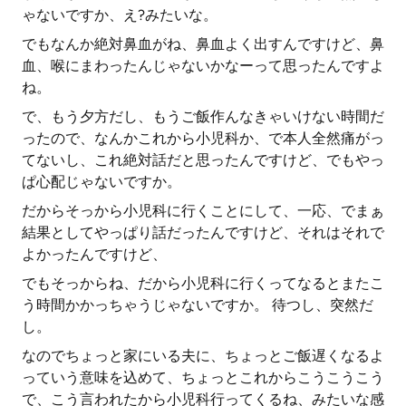
ゃないですか、え?みたいな。
でもなんか絶対鼻血がね、鼻血よく出すんですけど、鼻
血、喉にまわったんじゃないかなーって思ったんですよ
ね。
で、もう夕方だし、もうご飯作んなきゃいけない時間だ
ったので、なんかこれから小児科か、で本人全然痛がっ
てないし、これ絶対話だと思ったんですけど、でもやっ
ぱ心配じゃないですか。
だからそっから小児科に行くことにして、一応、でまぁ
結果としてやっぱり話だったんですけど、それはそれで
よかったんですけど、
でもそっからね、だから小児科に行くってなるとまたこ
う時間かかっちゃうじゃないですか。 待つし、突然だ
し。
なのでちょっと家にいる夫に、ちょっとご飯遅くなるよ
っていう意味を込めて、ちょっとこれからこうこうこう
で、こう言われたから小児科行ってくるね、みたいな感