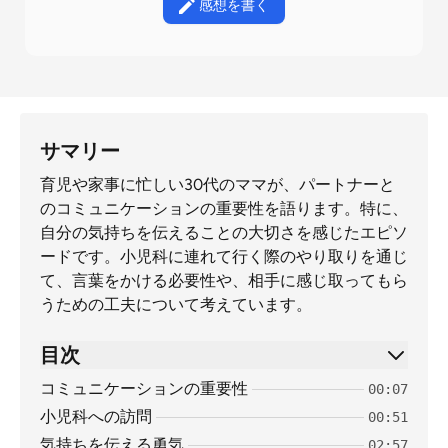
感想を書く
サマリー
育児や家事に忙しい30代のママが、パートナーと
のコミュニケーションの重要性を語ります。特に、
自分の気持ちを伝えることの大切さを感じたエピソ
ードです。小児科に連れて行く際のやり取りを通じ
て、言葉をかける必要性や、相手に感じ取ってもら
うための工夫について考えています。
目次
コミュニケーションの重要性
00:07
小児科への訪問
00:51
気持ちを伝える勇気
02:57