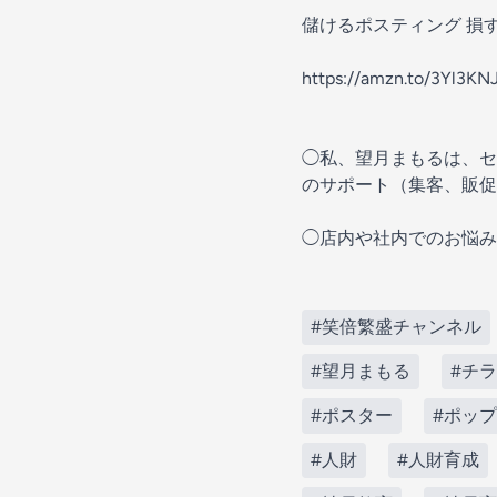
儲けるポスティング 損
https://amzn.to/3Yl3KN
◯私、望月まもるは、セ
のサポート（集客、販促
◯店内や社内でのお悩み
#笑倍繁盛チャンネル
#望月まもる
#チ
#ポスター
#ポップ
#人財
#人財育成