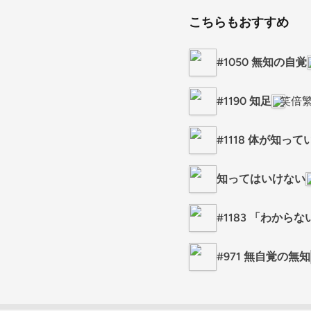
こちらもおすすめ
#1050 無知の自覚
#1190 知足
笑倍
#1118 体が知っ
知ってはいけない
#1183 「わから
#971 無自覚の無知