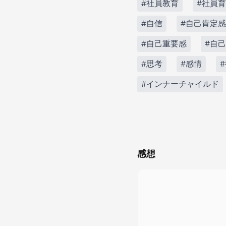
#社員教育
#社員
#自信
#自己肯定感
#自己重要感
#自
#思考
#感情
#インナーチャイルド
感想