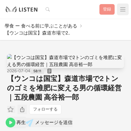
検索
登録
學食 ー 食べる前に学ぶことがある
【ウンコは国宝】森道市場で2..
2026-07-04
58:11
【ウンコは国宝】森道市場で2トン
のゴミを堆肥に変える男の循環経営
｜五段農園 高谷裕一郎
フォローする
再生
メッセージを送信