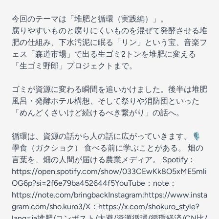
今回のテーマは「堆肥と循環（実践編）」。
腐りやすいものと腐りにくいものを混ぜて発酵させる堆
肥の仕組み、下水汚泥に眠る「リン」という宝、音楽フ
ェス「森道市場」で出る生ゴミ2トンを堆肥に変える
「生ゴミ野郎」プロジェクトまで。
ゴミが資源に変わる瞬間を追いかけました。後半は堆肥
風呂・発酵ホテル構想、そして祭りや消防団といった
「めんどくさいけど続けるべき繋がり」の話へ。
循環は、資源の話から人の話に広がっていきます。🎙
學食（ガクショク） 食べる前に学ぶことがある。 畑の
言葉を、畑の人間が届ける農業メディア。 Spotify：
https://open.spotify.com/show/033CEwKk8O5xME5mli
OG6p?si=2f6e79ba452644f5YouTube：note：
https://note.com/bringbackInstagram:https://www.insta
gram.com/sho.kuro3/X：https://x.com/shokuro_style?
lang=ja堆肥/コンポスト/大避/資源循環/循環経済/CN比/