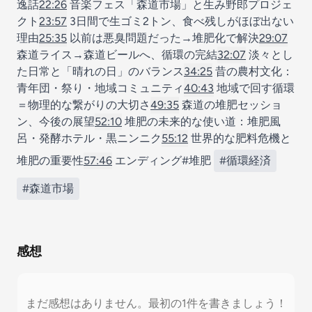
逸話
22:26
音楽フェス「森道市場」と生み野郎プロジェ
クト
23:57
3日間で生ゴミ2トン、食べ残しがほぼ出ない
理由
25:35
以前は悪臭問題だった→堆肥化で解決
29:07
森道ライス→森道ビールへ、循環の完結
32:07
淡々とし
た日常と「晴れの日」のバランス
34:25
昔の農村文化：
青年団・祭り・地域コミュニティ
40:43
地域で回す循環
＝物理的な繋がりの大切さ
49:35
森道の堆肥セッショ
ン、今後の展望
52:10
堆肥の未来的な使い道：堆肥風
呂・発酵ホテル・黒ニンニク
55:12
世界的な肥料危機と
堆肥の重要性
57:46
エンディング#堆肥
#循環経済
#森道市場
感想
まだ感想はありません。最初の1件を書きましょう！