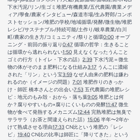
下水汚泥/リン/生ゴミ堆肥/有機農業/五代農園/農業メデ
ィア/學食/農家インタビュー/森道市場/生み野郎/コンポ
ストセッション/堆肥の学校/地域循環/発酵/微生物/堆肥
レシピ/サステナブル/持続可能/土作り/岐阜農業/白川
町/農家の生き方/コミュニティ/祭りと循環
0:00
オープ
ニング・前回の振り返り
0:47
循環の哲学：生きること
は循環から逃れられない
1:50
見えなくなったうんこと
ゴミの行方（トイレ・下水の話）
2:39
下水汚泥＝微生
物の体がそのまま肥料になる仕組み
3:17
うんこに濃縮
された「リン」という宝
3:59
なぜ人由来の肥料は嫌わ
れるのか（イメージの問題）
7:01
堆肥作りのきっか
け・師匠 橋本さんとの出会い
7:53
五代農園の堆肥レシ
ピ：地元のもみ殻・おから・落ち葉
9:05
堆肥とは何
か？腐りやすいもの×腐りにくいものの発酵
11:47
微生
物が食べて発熱するメカニズム
12:44
完熟堆肥は無臭で
サラサラ（お茶と間違えられた話）
15:06
半年〜2年か
けて熟成させる理由
17:33
CN比という堆肥の「レシ
ピ」
19:40
CN比の比率は師匠に「降りてきた」という